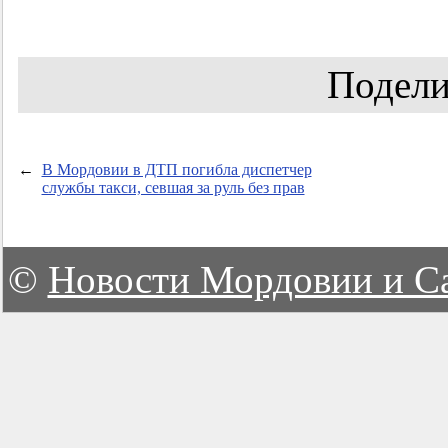
Подели
←
В Мордовии в ДТП погибла диспетчер
службы такси, севшая за руль без прав
©
Новости Мордовии и С