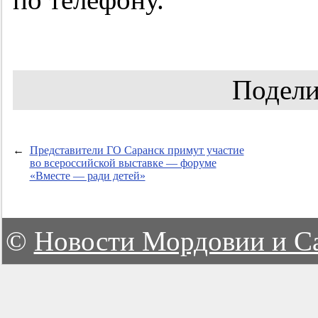
Подели
←
Представители ГО Саранск примут участие
во всероссийской выставке — форуме
«Вместе — ради детей»
©
Новости Мордовии и С