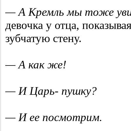
— А Кремль мы тоже ув
девочка у отца, показыва
зубчатую стену.
— А как же!
— И Царь- пушку?
— И ее посмотрим.