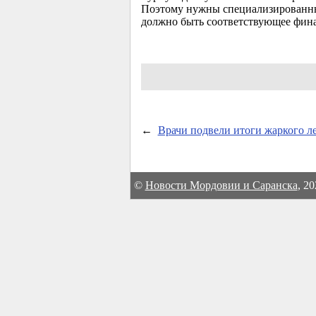
Поэтому нужны специализированные
должно быть соответствующее финан
←
Врачи подвели итоги жаркого л
©
Новости Мордовии и Саранска
, 2