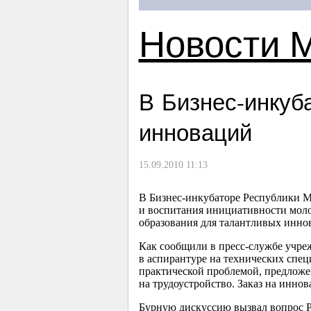
Новости 
В Бизнес-инкуб
инноваций
15.09.2010 11:13
В Бизнес-инкубаторе Республики М
и воспитания инициативности моло
образования для талантливых инно
Как сообщили в пресс-службе учре
в аспирантуре на технических специ
практической проблемой, предложе
на трудоустройство. Заказ на иннов
Бурную дискуссию вызвал вопрос P