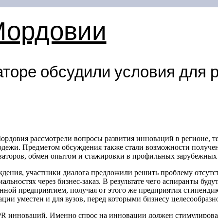
Мордовии
аторе обсудили условия для 
ордовия рассмотрели вопросы развития инноваций в регионе, те
дежи. Предметом обсуждения также стали возможности получен
ваторов, обмен опытом и стажировки в профильных зарубежных
ждения, участники диалога предложили решить проблему отсутст
альностях через бизнес-заказ. В результате чего аспиранты буду
нной предприятием, получая от этого же предприятия стипенди
ации уместен и для вузов, перед которыми бизнесу целесообразн
R инноваций. Именно спрос на инновации должен стимулироват