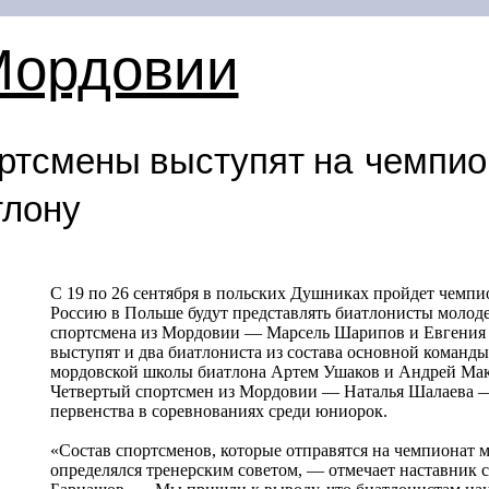
Мордовии
ртсмены выступят на чемпио
тлону
С 19 по 26 сентября в польских Душниках пройдет чемпи
Россию в Польше будут представлять биатлонисты молоде
спортсмена из Мордовии — Марсель Шарипов и Евгения 
выступят и два биатлониста из состава основной команд
мордовской школы биатлона Артем Ушаков и Андрей Мак
Четвертый спортсмен из Мордовии — Наталья Шалаева —
первенства в соревнованиях среди юниорок.
«Состав спортсменов, которые отправятся на чемпионат 
определялся тренерским советом, — отмечает наставник