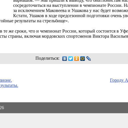
Барнашов. — Мы пришли к выводу, что биатлонистам на
сосредоточиться на выступлении в чемпионате России. Н
за исключением Маковеева и Ушакова у нас будет возмож
Кстати, Ушаков в ходе предсезонной подготовки очень у
ойные результаты на стрельбище».
 те же сроки, что и чемпионат России, который состоится в Уфе
сты страны, включая мордовских спортсменов Виктора Васильев
Поделиться:
зионе.
Городу А
зультаты.
026