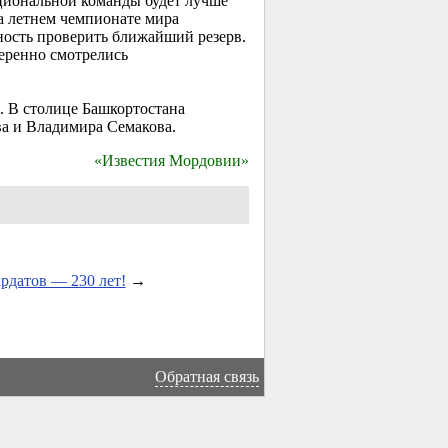
циональной команды будет лучше
а летнем чемпионате мира
ность проверить ближайший резерв.
веренно смотрелись
. В столице Башкортостана
а и Владимира Семакова.
«Известия Мордовии»
рдатов — 230 лет!
→
Обратная связь