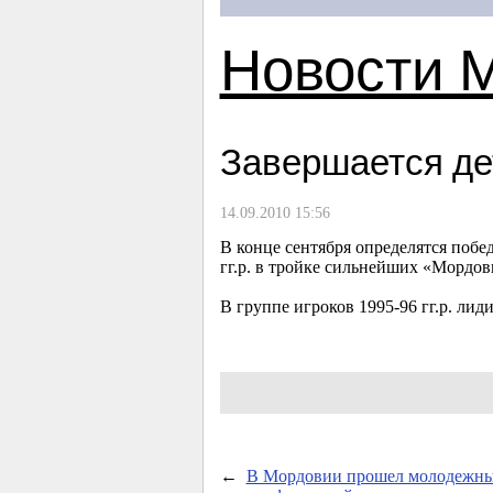
Новости 
Завершается де
14.09.2010 15:56
В конце сентября определятся поб
гг.р. в тройке сильнейших «Мордов
В группе игроков
1995-96
гг.р. лид
←
В Мордовии прошел молодежн