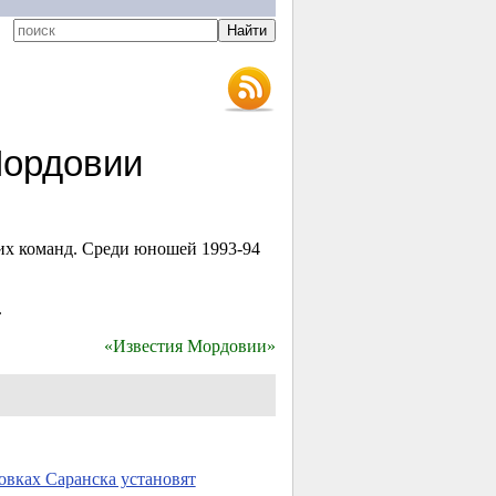
Мордовии
ких команд. Среди юношей
1993-94
.
«Известия Мордовии»
овках Саранска установят