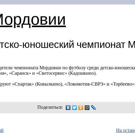
Мордовии
тско-юношеский чемпионат 
едители чемпионата Мордовии по футболу среди детско-юношес
ия», «Саранск» и «Светосервис» (Кадошкино).
ируют «Спартак» (Ковылкино), «Локомотив-СВРЗ» и «Торбеево»
Поделиться:
ый
На остан