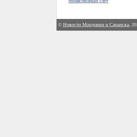
профсоюзный слет
©
Новости Мордовии и Саранска
, 2