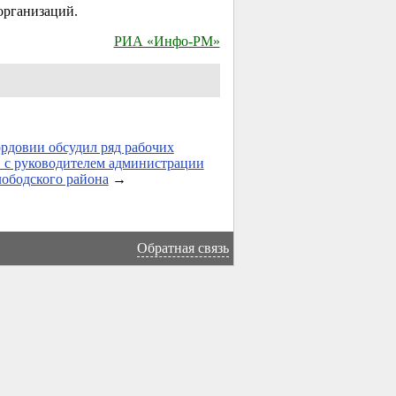
организаций.
РИА «Инфо-РМ»
рдовии обсудил ряд рабочих
 с руководителем администрации
ободского района
→
Обратная связь