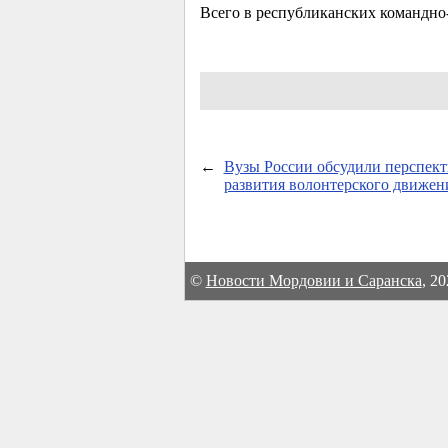
Всего в республиканских командно-
←
Вузы России обсудили перспек
развития волонтерского движен
©
Новости Мордовии и Саранска
, 2