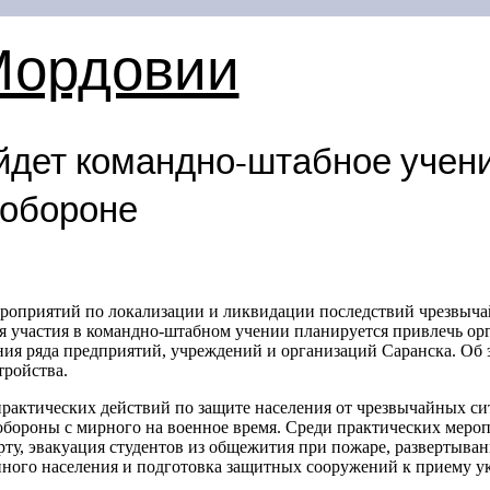
Мордовии
йдет командно-штабное учен
 обороне
ероприятий по локализации и ликвидации последствий чрезвыч
я участия в командно-штабном учении планируется привлечь ор
ия ряда предприятий, учреждений и организаций Саранска. Об
тройства.
 практических действий по защите населения от чрезвычайных с
обороны с мирного на военное время. Среди практических мероп
рту, эвакуация студентов из общежития при пожаре, развертыва
ного населения и подготовка защитных сооружений к приему у