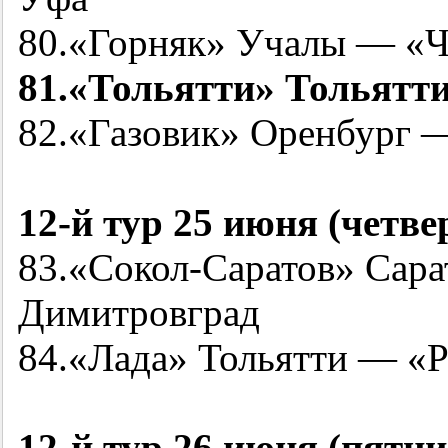
80.«Горняк» Учалы — «Ч
81.«Тольятти» Тольятт
82.«Газовик» Оренбург 
12-й
тур 25 июня (четве
83.«Сокол-Саратов» Сар
Димитровград
84.«Лада» Тольятти — «
Р
12-й
тур 26 июня (пятни