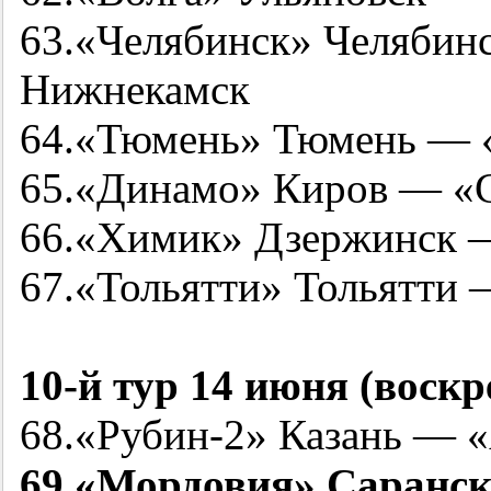
63.«Челябинск» Челябин
Нижнекамск
64.«Тюмень» Тюмень —
65.«Динамо» Киров — «С
66.«Химик» Дзержинск —
67.«Тольятти» Тольятти 
10-й
тур 14 июня (воскр
68.«
Рубин-2
» Казань — 
69.«Мордовия» Саранс