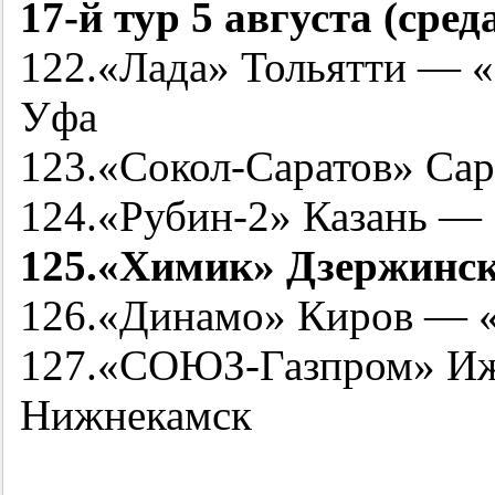
17-й
тур 5 августа (сред
122.«Лада» Тольятти — 
Уфа
123.«Сокол-Саратов» Са
124.«
Рубин-2
» Казань —
125.«Химик» Дзержинс
126.«Динамо» Киров — «
127.«СОЮЗ-Газпром» Иж
Нижнекамск