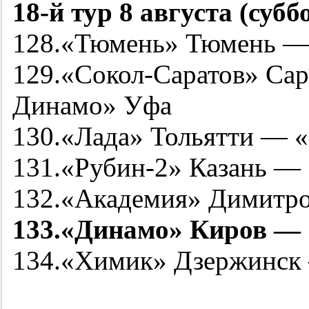
18-й
тур 8 августа (субб
128.«Тюмень» Тюмень —
129.«Сокол-Саратов» Са
Динамо» Уфа
130.«Лада» Тольятти — 
131.«
Рубин-2
» Казань — 
132.«Академия» Димитро
133.«Динамо» Киров —
134.«Химик» Дзержинск 