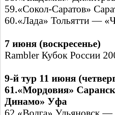
59.«Сокол-Саратов» Сар
60.«Лада» Тольятти — «
7 июня (воскресенье)
Rambler Кубок России
20
9-й
тур 11 июня (четвер
61.«Мордовия» Саранс
Динамо» Уфа
62.«Волга» Ульяновск —