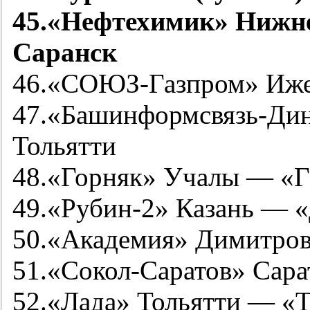
45.«Нефтехимик» Нижн
Саранск
46.«СОЮЗ-Газпром» Иже
47.«Башинформсвязь-Ди
Тольятти
48.«Горняк» Учалы — «Г
49.«
Рубин-2
» Казань — 
50.«Академия» Димитро
51.«Сокол-Саратов» Сар
52.«Лада» Тольятти — «