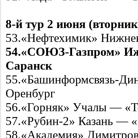
8-й
тур 2 июня (вторник
53.«Нефтехимик» Нижнек
54.«СОЮЗ-Газпром» И
Саранск
55.«Башинформсвязь-Ди
Оренбург
56.«Горняк» Учалы — «Т
57.«
Рубин-2
» Казань — 
58.«Академия» Димитро