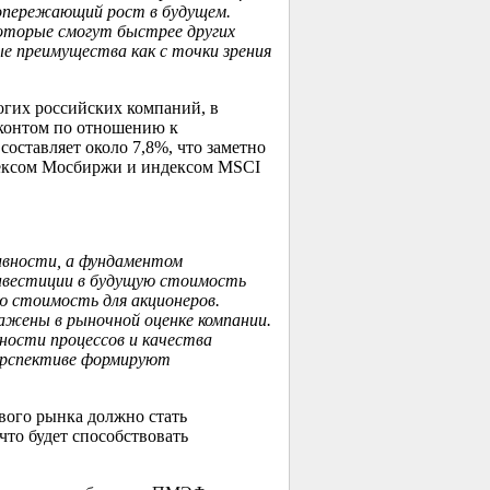
 опережающий
рост в будущем.
которые смогут быстрее других
е преимущества как с точки зрения
огих российских компаний, в
сконтом по отношению к
оставляет около 7,8%, что заметно
дексом Мосбиржи и индексом MSCI
ивности, а фундаментом
нвестиции в будущую стоимость
ю стоимость для акционеров.
ажены в рыночной оценке компании.
ности процессов и качества
перспективе формируют
вого рынка должно стать
то будет способствовать