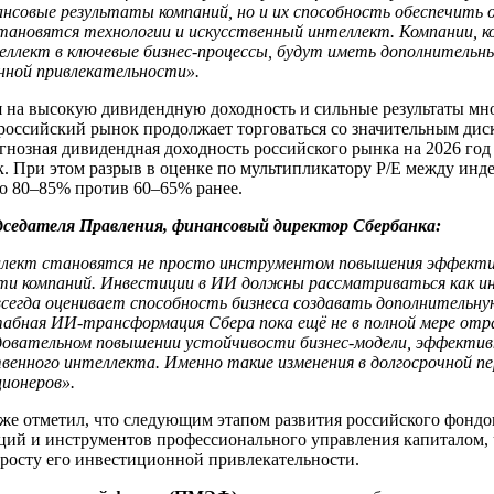
нсовые результаты компаний, но и их способность
обеспечить
становятся
технологии и искусственный интеллект. Компании, 
ллект в ключевые бизнес-процессы, будут иметь дополнительны
нной привлекательности
»
.
я на высокую дивидендную доходность и сильные результаты мн
 российский рынок продолжает торговаться со значительным ди
нозная дивидендная доходность российского рынка на 2026 год с
. При этом разрыв в оценке по мультипликатору P/E между ин
до 80–85% против 60–65% ранее.
дседателя Правления, финансовый директор Сбербанка:
еллект становятся не просто инструментом повышения эффект
сти компаний. Инвестиции в ИИ должны рассматриваться как и
всегда оценивает способность бизнеса создавать дополнительну
табная ИИ-трансформация Сбера пока ещё не в полной мере отр
довательном повышении устойчивости бизнес-модели, эффектив
твенного интеллекта. Именно такие изменения в долгосрочной 
ционеров
».
кже отметил, что следующим этапом развития российского фондо
ий и инструментов профессионального управления капиталом, ч
осту его инвестиционной привлекательности.