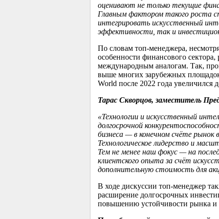
оценивают не только текущие фина
Главным фактором такого роста 
интегрировать искусственный инте
эффективности, так и инвестицио
По словам топ-менеджера, несмотр
особенности финансового сектора,
международным аналогам. Так, прог
выше многих зарубежных площадок
World после 2022 года увеличился 
Тарас Скворцов, заместитель Пре
«
Технологии и искусственный инт
долгосрочной конкурентоспособно
бизн
еса — в конечном счёте рынок 
Технологическое лидерство и масш
Тем не менее н
аш фокус — на после
клиентского опыта за счёт искусс
дополнительную стоимость для ак
В ходе дискуссии топ-менеджер та
расширение долгосрочных инвестиц
повышению устойчивости рынка и р