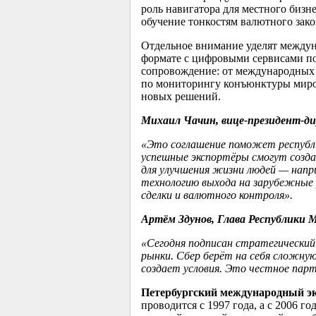
роль навигатора для местного бизн
обучение тонкостям валютного зак
Отдельное внимание уделят междун
формате с цифровыми сервисами по
сопровождение: от международных 
по мониторингу конъюнктуры миров
новых решений.
Михаил
Чачин
,
вице-президент-д
«
Это с
оглашение поможет республи
успешные экспортёры смогут созда
для улучшения
жизни людей — напри
технологию выхода на зарубежные 
сделки и валютного контроля
».
Артём
Здунов
, Глава Республики 
«Сегодня подписан стратегический
рынки.
Сбер
берёт на себя сложную
создает условия. Это честное
парт
Петербургский международный 
проводится с 1997 года, а с 2006 