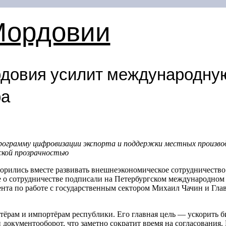
Мордовии
довия усилит международную
ра
рограмму
цифровизации
экспорта и поддержки местных произво
ской прозрачностью
орились вместе развивать внешнеэкономическое сотрудничество
е о сотрудничестве подписали на Петербургском международно
ента по работе с государственным сектором Михаил Чачин и Гл
ёрам и импортёрам республики. Его главная цель — ускорить б
документооборот, что заметно сократит время на согласования. 