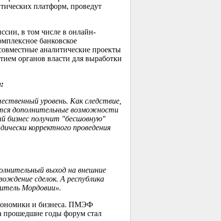
итических платформ, проведут
сии, в том числе в онлайн-
омплексное банковское
совместные аналитические проекты
тием органов власти для выработки
м
:
ественный уровень. Как следствие,
вятся дополнительные возможности
й бизнес получит "бесшовную"
дически корректного проведения
олнительный выход на внешние
вождение сделок. А республика
житель Мордовии».
кономики и бизнеса. ПМЭФ
 За прошедшие годы форум стал