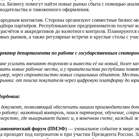
еса. Бизнесу помогут найти новые рынки сбыта с помощью анал
онодательства и таможенного оформления.
ародным контактам. Стороны организуют совместные бизнес-мис
дбора партнёров. Республиканские предприниматели получат к
расчётов и аккредитивов до валютного контроля. Планируются 
ых рынков, а также регулярные встречи и круглые столы с учас
иректор департамента по работе с государственным секторо
ке усилить внешнюю торговлю и вывести её на новый, более кач
вать новые рабочие места, а у правительства республики поя
мер, через строительство новых социальных объектов. Местны
рынки: от поиска покупателя через цифровую платформу до юри
Мордовия:
 документ, позволяющий обеспечить нашим производителям доп
 работу: валютный контроль, поиск партнеров, обучение, сопро
нерство, где выигрывает бизнес и, в конечном счете, каждый 
экономический форум (ПМЭФ)
— уникальное событие в мире э
года проходит под патронатом и при участии Президента России.