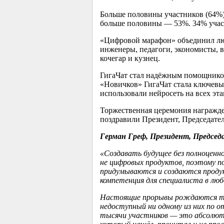
Больше половины участников (64%
больше половины — 53%. 34% участн
«Цифровой марафон» объединил люд
инженеры, педагоги, экономисты, в
кочегар и кузнец.
ГигаЧат стал надёжным помощником
«Новичков» ГигаЧат стала ключевы
использовали нейросеть на всех эта
Торжественная церемония награжде
поздравили Президент, Председате
Герман Греф, Президент, Председ
«Создавать будущее без полноценно
не цифровых продуктов, поэтому п
придумываются и создаются продук
компетенция для специалиста в люб
Настоящие прорывы рождаются там
недоступный ни одному из них по о
тысячи участников — это абсолютн