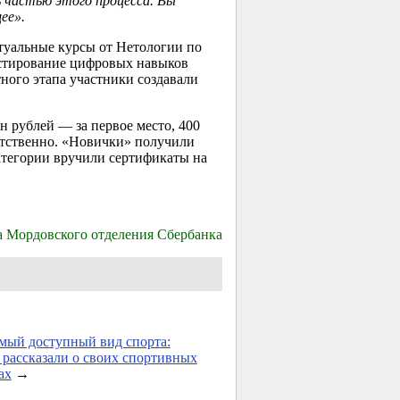
ь частью этого процесса. Вы
ее».
туальные курсы от Нетологии по
естирование цифровых навыков
ного этапа участники создавали
 рублей — за первое место, 400
тветственно. «Новички» получили
атегории вручили сертификаты на
а Мордовского отделения Сбербанка
мый доступный вид спорта:
 рассказали о своих спортивных
ах
→