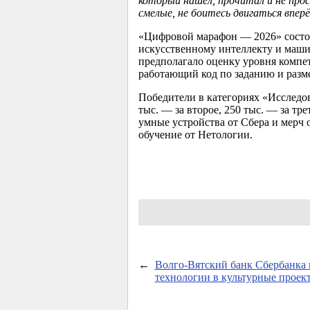
который нашёл, прочитал и не прос
смелые, не боитесь двигаться впе
«Цифровой марафон — 2026» состоя
искусственному интеллекту и маши
предполагало оценку уровня компет
работающий код по заданию и разме
Победители в категориях «Исследов
тыс. — за второе, 250 тыс. — за тр
умные устройства от Сбера и мерч 
обучение от Нетологии.
←
Волго-Вятский банк Сбербанка 
технологии в культурные проек