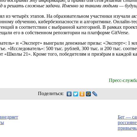
то воспринял эту информацию, а принял для себя решение стат
рёд и решать сложные задачи. Именно за такими людьми — будущ
л из четырёх этапов. На образовательном участники изучали ак
нному обучению, кибербезопасности и алгоритмике. Онлайн-т
енций в соответствии с выбранной категорией. В рамках проект
щали его в собственном репозитории на платформе GitVerse.
атель» и «Эксперт» выиграли денежные призы: «Эксперт»: 1 млн
етье. «Исследователь»: 500 тыс. рублей, 300 тыс. и 200 тыс. соо
от «Школы 21». Кроме того, победителям и призёрам в каждой к
Пресс-служб
Поделиться:
внедряет
Бег — са
ты
россияне
привычк