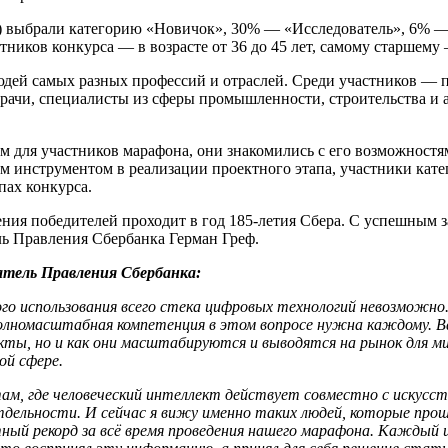
) выбрали категорию «Новичок», 30% — «Исследователь», 6% —
иков конкурса — в возрасте от 36 до 45 лет, самому старшему 
ей самых разных профессий и отраслей. Среди участников — 
рачи, специалисты из сферы промышленности, строительства и а
 для участников марафона, они знакомились с его возможностям
м инструментом в реализации проектного этапа, участники кат
пах конкурса.
ния победителей проходит в год 185-летия Сбера. С успешным 
ль Правления Сбербанка Герман Греф.
атель Правления Сбербанка:
го использования всего стека цифровых технологий невозможно.
олномасштабная компетенция в этом вопросе нужна каждому. В
ты, но и как они масштабируются и выводятся на рынок для м
ой сфере.
, где человеческий интеллект действует совместно с искусс
тдельности. И сейчас я вижу именно таких людей, которые прош
ый рекорд за всё время проведения нашего марафона. Каждый и