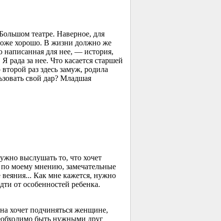
Большом театре. Наверное, для
 тоже хорошо. В жизни должно же
о написанная для нее, — история,
 Я рада за нее. Что касается старшей
второй раз здесь замуж, родила
льзовать свой дар? Младшая
нужно выслушать то, что хочет
, по моему мнению, замечательные
веяния... Как мне кажется, нужно
идти от особенностей ребенка.
ина хочет подчиняться женщине,
 необходимо быть нужными друг