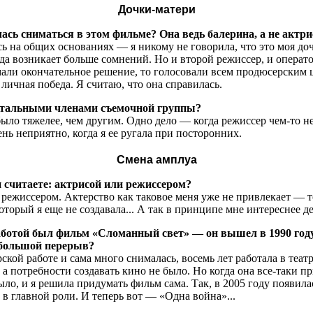
Дочки-матери
сь сниматься в этом фильме? Она ведь балерина, а не актри
 на общих основаниях — я никому не говорила, что это моя дочь
гда возникает больше сомнений. Но и второй режиссер, и операт
али окончательное решение, то голосовали всем продюсерским 
личная победа. Я считаю, что она справилась.
остальными членами съемочной группы?
ыло тяжелее, чем другим. Одно дело — когда режиссер чем-то не
ень неприятно, когда я ее ругала при посторонних.
Смена амплуа
 считаете: актрисой или режиссером?
ежиссером. Актерство как таковое меня уже не привлекает — т
который я еще не создавала... А так в принципе мне интереснее 
ботой был фильм «Сломанный свет» — он вышел в 1990 году,
 большой перерыв?
кой работе и сама много снималась, восемь лет работала в театр
а потребности создавать кино не было. Но когда она все-таки при
ло, и я решила придумать фильм сама. Так, в 2005 году появила
 в главной роли. И теперь вот — «Одна война»...