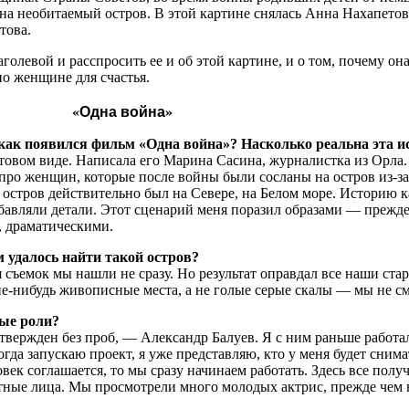
и на необитаемый остров. В этой картине снялась Анна Нахапето
това.
олевой и расспросить ее и об этой картине, и о том, почему он
но женщине для счастья.
«Одна война»
как появился фильм «Одна война»? Насколько реальна эта и
товом виде. Написала его Марина Сасина, журналистка из Орла.
про женщин, которые после войны были сосланы на остров из-за
 остров действительно был на Севере, на Белом море. Историю 
бавляли детали. Этот сценарий меня поразил образами — прежде
 драматическими.
 удалось найти такой остров?
съемок мы нашли не сразу. Но результат оправдал все наши стар
кие-нибудь живописные места, а не голые серые скалы — мы не с
ные роли?
вержден без проб, — Александр Балуев. Я с ним раньше работала
гда запускаю проект, я уже представляю, кто у меня будет снима
овек соглашается, то мы сразу начинаем работать. Здесь все полу
тные лица. Мы просмотрели много молодых актрис, прежде чем н