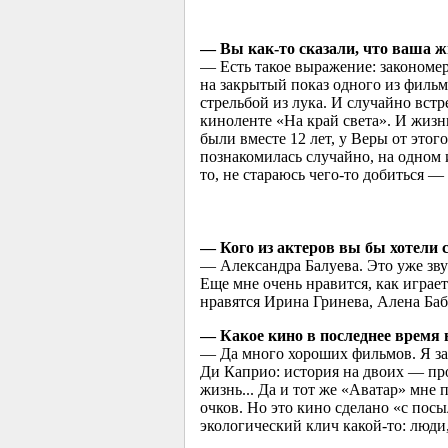
— Вы как-то сказали, что ваша жи
— Есть такое выражение: закономе
на закрытый показ одного из фильм
стрельбой из лука. И случайно вст
киноленте «На край света». И жизн
были вместе 12 лет, у Веры от это
познакомилась случайно, на одном и
то, не стараюсь чего-то добиться —
— Кого из актеров вы бы хотели с
— Александра Балуева. Это уже звуч
Еще мне очень нравится, как играе
нравятся Ирина Гринева, Алена Ба
— Какое кино в последнее время в
— Да много хороших фильмов. Я за
Ди Каприо: история на двоих — про
жизнь... Да и тот же «Аватар» мне 
очков. Но это кино сделано «с пос
экологический клич какой-то: люди