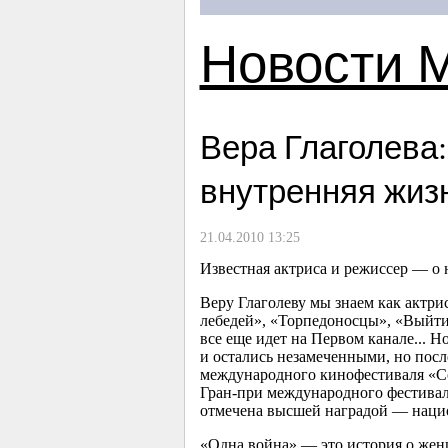
Новости 
Вера Глаголева:
внутренняя жиз
21.04.2010 13:25
Известная актриса и режиссер — о 
Веру Глаголеву мы знаем как актрис
лебедей», «Торпедоносцы», «Выйти 
все еще идет на Первом канале... Н
и остались незамеченными, но пос
международного кинофестиваля «Со
Гран-при международного фестиваля
отмечена высшей наградой — наци
«Одна война» — это история о жен