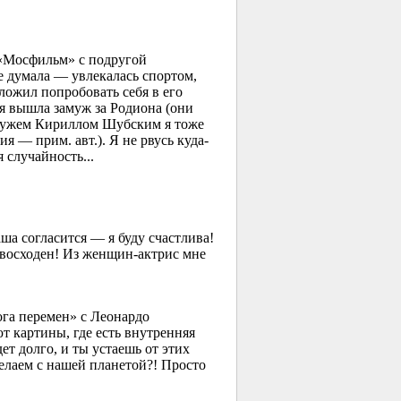
 «Мосфильм» с подругой
е думала — увлекалась спортом,
ложил попробовать себя в его
 я вышла замуж за Родиона (они
м мужем Кириллом Шубским я тоже
я — прим. авт.). Я не рвусь куда-
 случайность...
ша согласится — я буду счастлива!
евосходен! Из женщин-актрис мне
га перемен» с Леонардо
т картины, где есть внутренняя
ет долго, и ты устаешь от этих
делаем с нашей планетой?! Просто