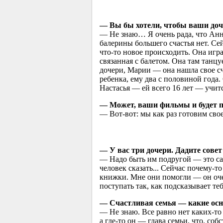
— Вы бы хотели, чтобы ваши до
— Не знаю… Я очень рада, что Анна
балерины большего счастья нет. Се
что-то новое происходить. Она игра
связанная с балетом. Она там танцуе
дочери, Марии — она нашла свое сч
ребенка, ему два с половиной года.
Настасья — ей всего 16 лет — учит
— Может, ваши фильмы и будет 
— Вот-вот: мы как раз готовим сво
— У вас три дочери. Дадите сове
— Надо быть им подругой — это само
человек сказать... Сейчас почему-
книжки. Мне они помогли — он очен
поступать так, как подсказывает те
— Счастливая семья — какие осн
— Не знаю. Все равно нет каких-то
а где-то он — глава семьи, что, со