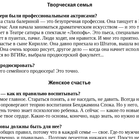
Творческая семья
чери были профессиональными актрисами?
 стала балериной — это безупречная профессия. Она танцует в 
йчас Аня начала заниматься драматическим искусством — и это
ет в Театре сатиры в спектакле «Люпофь». Это пьеса, специальн
т в пуантах, пачке. Люди ходят, им нравится. И мне это приятно.
астье в сыне Кирилле. Она давно приехала из Штатов, вышла во 
 Она очень хорошо рисует, другое дело — когда она начнет испо
ся во ВГИКе, выбрала продюсерский факультет...
продюсировать?
его семейного продюсера! Это точно.
Женское счастье
т — как их правильно воспитывать?
е главное. Стараться понять, а не наседать, не давить. Всегда 
то опровергают теорию воспитания Бенджамина Спока. Но у него
ь точно знает психологию ребенка. А сейчас — какие-то новые 
бе твое сердце. Какие-то основы, конечно, надо знать, но нужно 
овы должны быть для нее?
 общих правил, потому что в каждой семье — свое. Где-то мужч
бственно, и правильно... Поэтому рецептов никаких нет. Просто