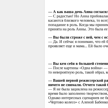
— А как ваша дочь Анна согласила
— С радостью! Но Анна пробовалась
касаются близкого человека, то все
попадание в роль. Когда мы приним
принята на роль Анны. Это была ее 
— Вы были строже с ней, чем с 
— Да. И сейчас я понимаю, что ей б
проявляет еще и мама... Ей было оч
— Вы кем себя в большей степени
— После картины «Одна война» — р
то невероятную роль, такой образ, 
— Вашей первой режиссерской ра
ничего не снимали. Отчего такой
— Я не была зациклена на режиссерс
время было заполнено творчеством, 
Однако интересных сценариев не бы
«Чертово колесо» с Аленой Бабенко