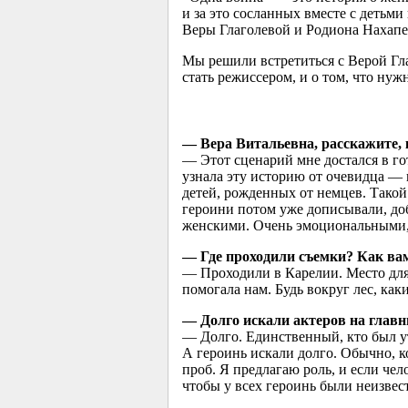
и за это сосланных вместе с детьм
Веры Глаголевой и Родиона Нахапе
Мы решили встретиться с Верой Глаг
стать режиссером, и о том, что нуж
— Вера Витальевна, расскажите, 
— Этот сценарий мне достался в го
узнала эту историю от очевидца — 
детей, рожденных от немцев. Такой
героини потом уже дописывали, до
женскими. Очень эмоциональными,
— Где проходили съемки? Как вам
— Проходили в Карелии. Место для 
помогала нам. Будь вокруг лес, ка
— Долго искали актеров на глав
— Долго. Единственный, кто был ут
А героинь искали долго. Обычно, ко
проб. Я предлагаю роль, и если чел
чтобы у всех героинь были неизвес