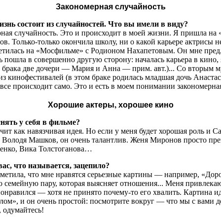
Закономерная случайность
знь состоит из случайностей. Что вы имели в виду?
рная случайность. Это и происходит в моей жизни. Я пришла на
ов. Только-только окончила школу, ни о какой карьере актрисы н
ретилась на «Мосфильме» с Родионом Нахапетовым. Он мне пред
ь пошла в совершенно другую сторону: началась карьера в кино,
го брака две дочери — Мария и Анна — прим. авт.)... Со вторы
з кинофестивалей (в этом браке родилась младшая дочь Анастаси
 все происходит само. Это и есть в моем понимании закономерная
Хорошие актеры, хорошее кино
нять у себя в фильме?
ит как навязчивая идея. Но если у меня будет хорошая роль и Са
т Володя Машков, он очень талантлив. Женя Миронов просто пр
бенко, Вика Толстоганова…
ас, что называется, зацепило?
метила, что мне нравятся серьезные картины — например, «Доро
 семейную пару, которая выясняет отношения... Меня привлекаю
понравился — хотя не принято почему-то его хвалить. Картина ид
ылом», и он очень простой: посмотрите вокруг — что мы с вами 
, одумайтесь!