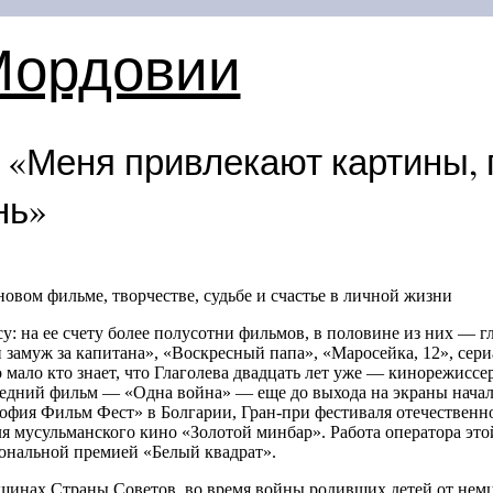
Мордовии
 «Меня привлекают картины, 
нь»
новом фильме, творчестве, судьбе и счастье в личной жизни
у: на ее счету более полусотни фильмов, в половине из них — г
замуж за капитана», «Воскресный папа», «Маросейка, 12», сер
о мало кто знает, что Глаголева двадцать лет уже — кинорежиссер
ледний фильм — «Одна война» — еще до выхода на экраны начал
фия Фильм Фест» в Болгарии, Гран-при фестиваля отечественно
 мусульманского кино «Золотой минбар». Работа оператора этой
ональной премией «Белый квадрат».
щинах Страны Советов, во время войны родивших детей от нем