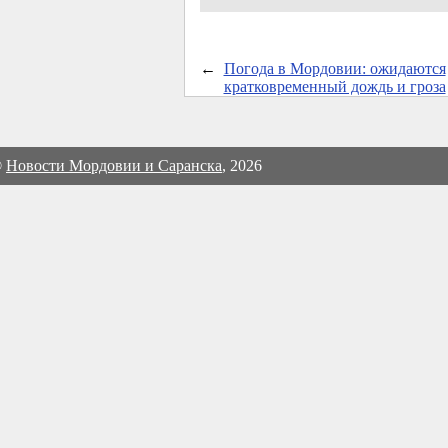
←
Погода в Мордовии: ожидаются
кратковременный дождь и гроза
©
Новости Мордовии и Саранска
, 2026