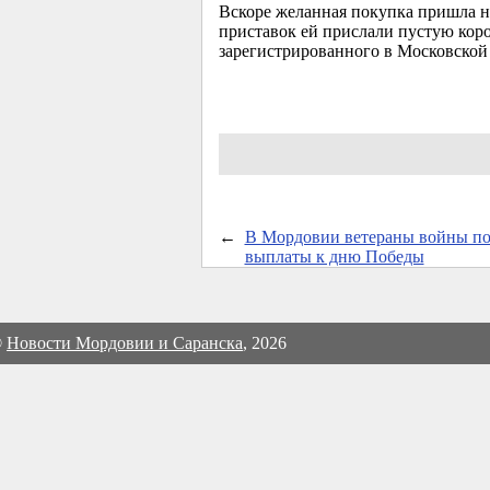
Вскоре желанная покупка пришла н
приставок ей прислали пустую коро
зарегистрированного в Московской 
←
В Мордовии ветераны войны по
выплаты к дню Победы
©
Новости Мордовии и Саранска
, 2026