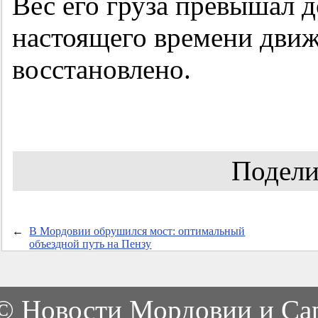
Вес его груза превышал 
настоящего времени движ
восстановлено.
Подели
←
В Мордовии обрушился мост: оптимальный
объездной путь на Пензу
©
Новости Мордовии и Са