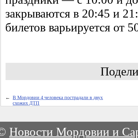
закрываются в 20:45 и 21
билетов варьируется от 5
Подели
←
В Мордовии 4 человека пострадали в двух
схожих ДТП
©
Новости Мордовии и Са