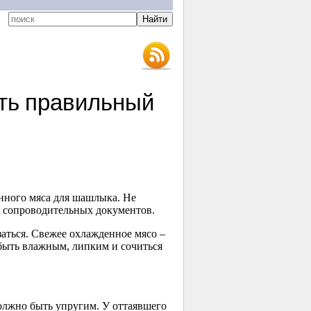
ть правильный
нного мяса для шашлыка. Не
з сопроводительных документов.
заться. Свежее охлажденное мясо –
 быть влажным, липким и сочиться
олжно быть упругим. У оттаявшего