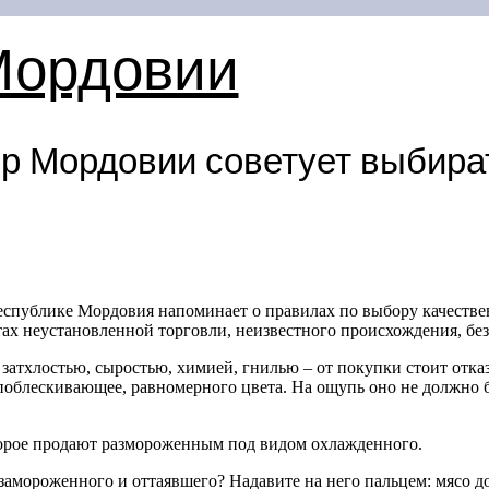
Мордовии
р Мордовии советует выбира
еспублике Мордовия напоминает о правилах по выбору качестве
тах неустановленной торговли, неизвестного происхождения, бе
т затхлостью, сыростью, химией, гнилью – от покупки стоит отка
ь поблескивающее, равномерного цвета. На ощупь оно не должно
торое продают размороженным под видом охлажденного.
замороженного и оттаявшего? Надавите на него пальцем: мясо д