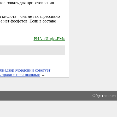
пользовать для приготовления
 кислота – она не так агрессивно
е нет фосфатов. Если в составе
РИА «Инфо-РМ»
бнадзор Мордовии советует
ь правильный шашлык
→
Обратная свя