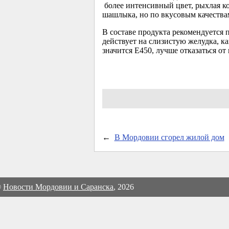
более интенсивный цвет, рыхлая к
шашлыка, но по вкусовым качествам
В составе продукта рекомендуется п
действует на слизистую желудка, ка
значится Е450, лучше отказаться о
←
В Мордовии сгорел жилой дом
©
Новости Мордовии и Саранска
, 2026