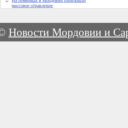
←
На поминках в Мордовии произошло
массовое отравление
©
Новости Мордовии и Са