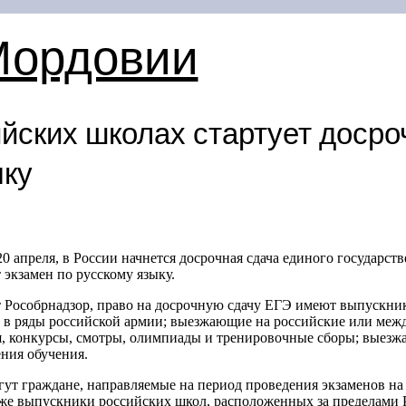
Мордовии
ийских школах стартует досро
ыку
20 апреля, в России начнется досрочная сдача единого государс
 экзамен по русскому языку.
 Рособрнадзор, право на досрочную сдачу ЕГЭ имеют выпускни
 в ряды российской армии; выезжающие на российские или меж
, конкурсы, смотры, олимпиады и тренировочные сборы; выезж
ния обучения.
гут граждане, направляемые на период проведения экзаменов н
кже выпускники российских школ, расположенных за пределами 