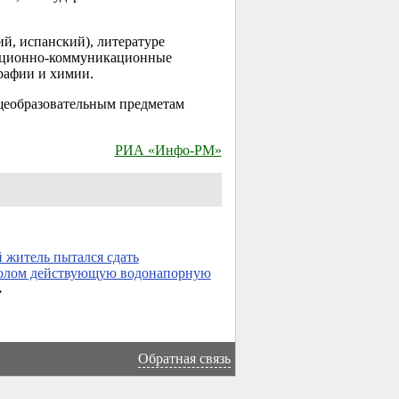
й, испанский), литературе
рмационно-коммуникационные
графии и химии.
бщеобразовательным предметам
РИА «Инфо-РМ»
 житель пытался сдать
лолом действующую водонапорную
→
Обратная связь