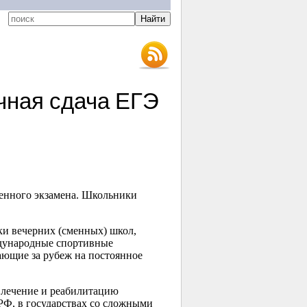
чная сдача ЕГЭ
твенного экзамена. Школьники
ки вечерних (сменных) школ,
дународные спортивные
ающие за рубеж на постоянное
а лечение и реабилитацию
РФ, в государствах со сложными