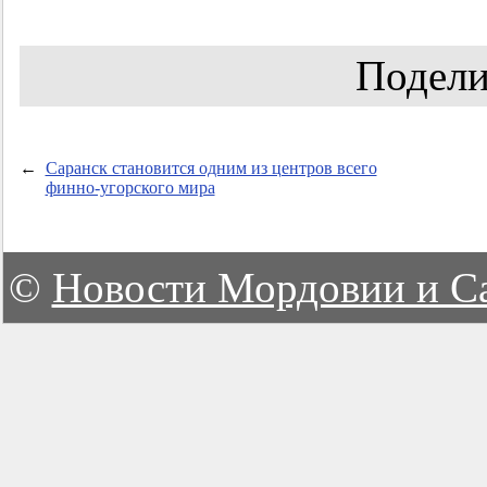
Подели
←
Саранск становится одним из центров всего
финно-угорского мира
©
Новости Мордовии и С