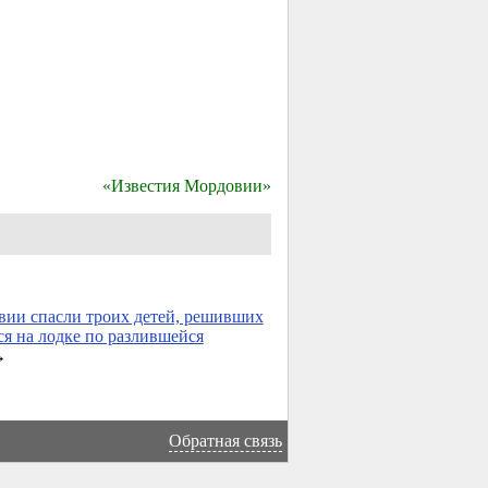
«Известия Мордовии»
ии спасли троих детей, решивших
ся на лодке по разлившейся
→
Обратная связь