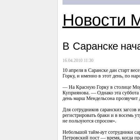
Новости 
В Саранске нач
16.04.2010 11:30
10 апреля в Саранске дан старт в
Горку, и именно в этот день, по на
— На Красную Горку в столице Морд
Куприянова. — Однако эта суббота 
день марш Мендельсона прозвучит д
Для сотрудников саранских загсов 
регистрировать браки и в восемь у
не пользуются спросом».
Небольшой тайм-аут сотрудники сар
Петровский пост — время, когда пр