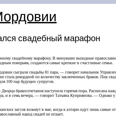
Мордовии
ался свадебный марафон
есеннему свадебному марафону. В минувшие выходные правосла
родным поверьям, создаются самые крепкие и счастливые семьи.
овии сыграли свадьбы 81 пара, — говорит начальник Управления
не стала рекордной по количеству заключенных браков. Пик сваде
ля 100 пар будущих супругов.
и Дворца бракосочетания наступила горячая пора. Расписана ка
тра, и в семь вечера, — говорит Татьяна Куприянова. — Однако 
анских загсов возьмут в мае, когда к алтарю идут лишь самые о
авославный народ свадеб не играет.