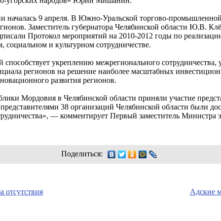
но-угорских народов» Юрий Мишанин.
ии началась 9 апреля. В Южно-Уральской торгово-промышленной
гионов. Заместитель губернатора Челябинской области Ю.В. Клё
дписали Протокол мероприятий на
2010-2012
годы по реализации
, социальном и культурном сотрудничестве.
ий способствует укреплению межрегионального сотрудничества, 
нциала регионов на решение наиболее масштабных инвестицион
нновационного развития регионов.
блики Мордовия в Челябинской области приняли участие предст
с представителями 38 организаций Челябинской области были до
трудничества», — комментирует Первый заместитель Министра
Поделиться:
а отсутствия
Адские 