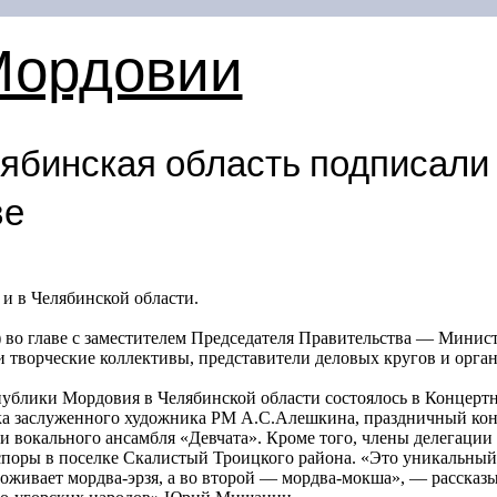
Мордовии
ябинская область подписали
ве
 в Челябинской области.
) во главе с заместителем Председателя Правительства — Мини
творческие коллективы, представители деловых кругов и орган
ублики Мордовия в Челябинской области состоялось в Концертн
а заслуженного художника РМ А.С.Алешкина, праздничный конц
и вокального ансамбля «Девчата». Кроме того, члены делегаци
споры в поселке Скалистый Троицкого района. «Это уникальный
проживает мордва-эрзя, а во второй — мордва-мокша», — рассказы