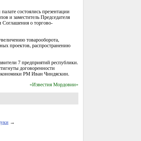
 палате состоялись презентации
пов и заместитель Председателя
 Соглашения о торгово-
увеличению товарооборота,
ных проектов, распространению
авители 7 предприятий республики.
стигнуты договоренности
 экономики РМ Иван Чиндяскин.
«Известия Мордовии»
муки
→