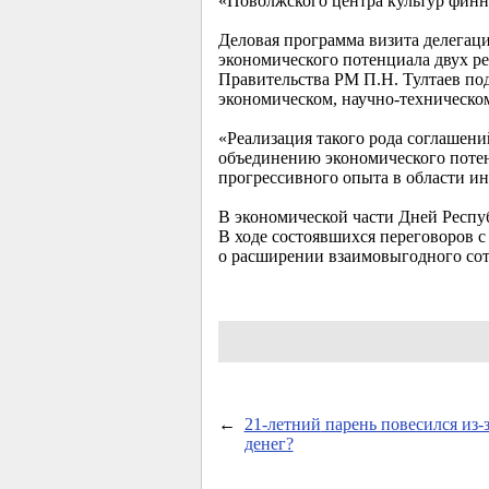
«Поволжского центра культур фин
Деловая программа визита делегац
экономического потенциала двух ре
Правительства РМ П.Н. Тултаев по
экономическом, научно-техническом
«Реализация такого рода соглашен
объединению экономического поте
прогрессивного опыта в области и
В экономической части Дней Респу
В ходе состоявшихся переговоров 
о расширении взаимовыгодного со
←
21-летний
парень повесился из-з
денег?