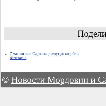
Подели
←
7 мая жители Саранска доедут до кладбищ
бесплатно
©
Новости Мордовии и С