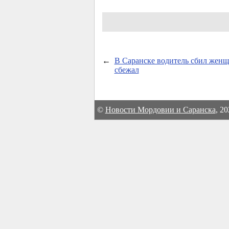
←
В Саранске водитель сбил женщ
сбежал
©
Новости Мордовии и Саранска
, 2