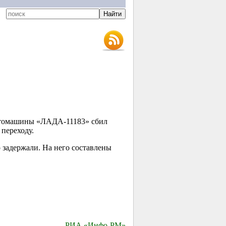
л
 автомашины «ЛАДА-11183» сбил
переходу.
 задержали. На него составлены
РИА «Инфо-РМ»