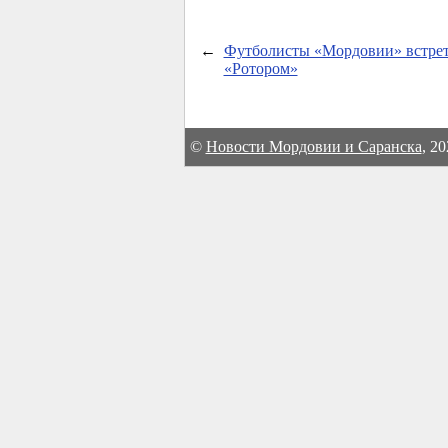
←
Футболисты «Мордовии» встрет
«Ротором»
©
Новости Мордовии и Саранска
, 2