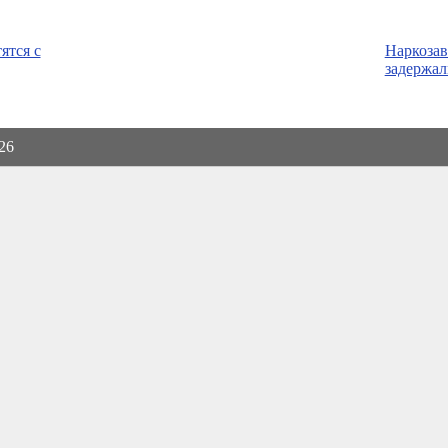
ятся с
Наркоза
задержал
026