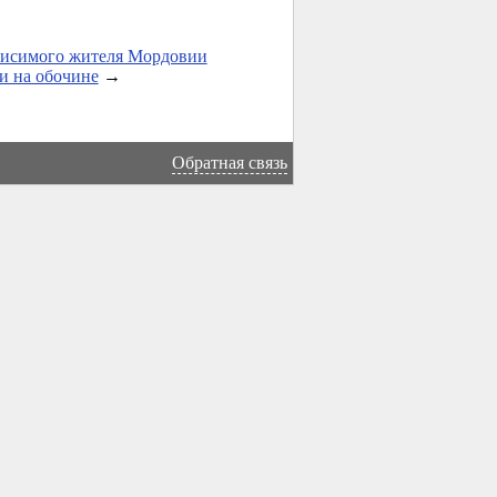
висимого жителя Мордовии
и на обочине
→
Обратная связь