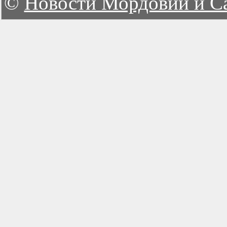
©
Новости Мордовии и С