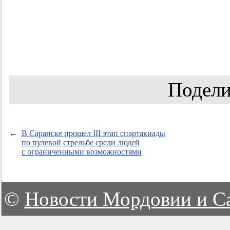
Подели
←
В Саранске прошел III этап спартакиады
по пулевой стрельбе среди людей
с ограниченными возможностями
©
Новости Мордовии и С