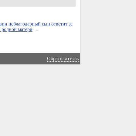
ии неблагодарный сын ответит за
 родной матери
→
Обратная связь