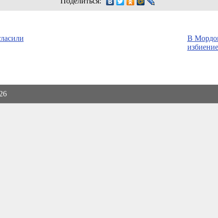
Поделиться:
гласили
В Мордов
избиение
026