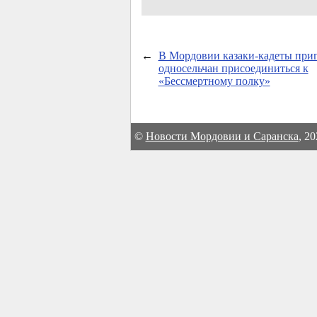
←
В Мордовии казаки-кадеты при
односельчан присоединиться к
«Бессмертному полку»
©
Новости Мордовии и Саранска
, 2