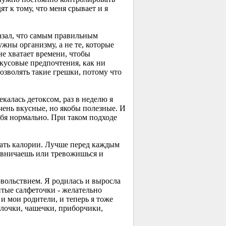
т к тому, что меня срывает и я
казал, что самым правильным
жны организму, а не те, которые
 не хватает времени, чтобы
кусовые предпочтения, как ни
позволять такие грешки, потому что
екалась детоксом, раз в неделю я
чень вкусные, но якобы полезные. И
ебя нормально. При таком подходе
ывать калории. Лучше перед каждым
ервничаешь или тревожишься и
овольствием. Я родилась и выросла
итые салфеточки - желательно
и мои родители, и теперь я тоже
елочки, чашечки, приборчики,