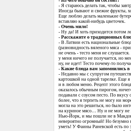
- Из чего обычно он состоит?
- Я стараюсь делать так, чтобы зав
Иногда бывают и свежие фрукты, хо
Еще люблю делать маленькие бутерб
вставляю какой-нибудь цветочек.
- Очень мило!
- Ну да! И хоть приходится потом ле
- Расскажите о традиционных блю
- В Латвии есть национальные блю
(разновидность вяленого мяса - прим
не очень - тесто меня не слушается.
у меня ничего не получается, но мен
ну, не идет! Тесто почему-то полу
- Какие блюда вам запомнились в
- Недавно мы с супругом путешество
картошкой на одной тарелке. Еще я 
и в любом меню. Рецепт этого блюд
оказалось обычным пирогом, ничего
подавали с соусом песто. По вкусу
более, что я терпеть не могу ни мо
могла на это решиться, но было инт
на куриное мясо… Ну и не могу не 
Нью-Йорк, и мы пошли не в Макдона
невероятно огромный! Но безумно в
уметь! У Фаины Раневской есть по э