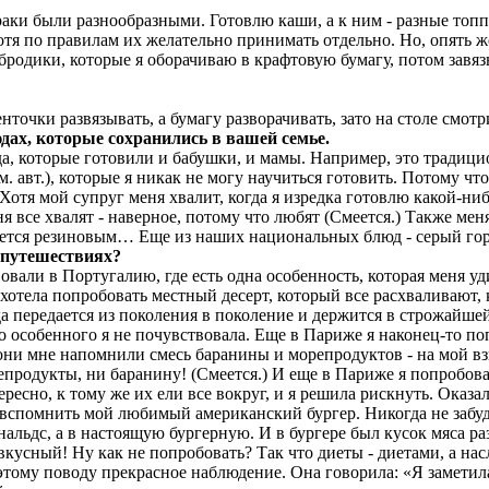
траки были разнообразными. Готовлю каши, а к ним - разные топп
тя по правилам их желательно принимать отдельно. Но, опять же
родики, которые я оборачиваю в крафтовую бумагу, потом завяз
нточки развязывать, а бумагу разворачивать, зато на столе смотр
дах, которые сохранились в вашей семье.
да, которые готовили и бабушки, и мамы. Например, это тради
. авт.), которые я никак не могу научиться готовить. Потому что
 Хотя мой супруг меня хвалит, когда я изредка готовлю какой-ниб
я все хвалят - наверное, потому что любят (Смеется.) Также меня
чается резиновым… Еще из наших национальных блюд - серый гор
 путешествиях?
вали в Португалию, где есть одна особенность, которая меня уди
хотела попробовать местный десерт, который все расхваливают, 
а передается из поколения в поколение и держится в строжайшей
 особенного я не почувствовала. Еще в Париже я наконец-то по
 они мне напомнили смесь баранины и морепродуктов - на мой вз
репродукты, ни баранину! (Смеется.) И еще в Париже я попробов
ересно, к тому же их ели все вокруг, и я решила рискнуть. Оказа
вспомнить мой любимый американский бургер. Никогда не забуду,
льдс, а в настоящую бургерную. И в бургере был кусок мяса раз
кусный! Ну как не попробовать? Так что диеты - диетами, а на
тому поводу прекрасное наблюдение. Она говорила: «Я заметила, 