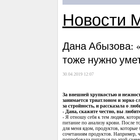
Новости 
Дана Абызова: 
тоже нужно уме
30.04.2019 12:07
За внешней хрупкостью и нежнос
занимается триатлоном и зорко с
за стройность, и рассказала о лю
- Дана, скажите честно, вы любит
- Я отношу себя к тем людям, кото
питание по анализу крови. После т
для меня ядом, продуктов, которые
сочетаниям продуктов. Например, ч
попробовала питаться по этой схем