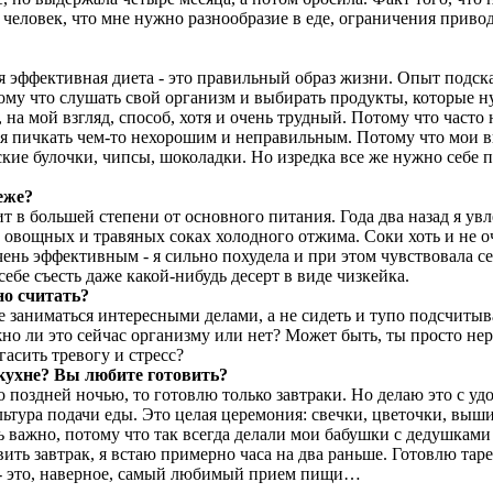
 человек, что мне нужно разнообразие в еде, ограничения приводя
мая эффективная диета - это правильный образ жизни. Опыт подс
ому что слушать свой организм и выбирать продукты, которые ну
, на мой взгляд, способ, хотя и очень трудный. Потому что часто
бя пичкать чем-то нехорошим и неправильным. Потому что мои в
ские булочки, чипсы, шоколадки. Но изредка все же нужно себе 
реже?
т в большей степени от основного питания. Года два назад я увл
а овощных и травяных соках холодного отжима. Соки хоть и не о
чень эффективным - я сильно похудела и при этом чувствовала с
себе съесть даже какой-нибудь десерт в виде чизкейка.
но считать?
 же заниматься интересными делами, а не сидеть и тупо подсчит
но ли это сейчас организму или нет? Может быть, ты просто н
гасить тревогу и стресс?
 кухне? Вы любите готовить?
о поздней ночью, то готовлю только завтраки. Но делаю это с уд
льтура подачи еды. Это целая церемония: свечки, цветочки, выш
ь важно, потому что так всегда делали мои бабушки с дедушками 
вить завтрак, я встаю примерно часа на два раньше. Готовлю тар
к - это, наверное, самый любимый прием пищи…