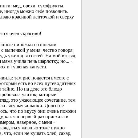
инги: мед, орехи, сухофрукты.
, иногда можно себе позволить.
ываю красивой ленточкой и сверху
ится очень красиво!
ционные пирожки со шпеком
 с выпечкой у меня, честно говоря,
удь ужин для гостей. На мой взгляд,
 мама учила печь шарлотку, но... -
ох и тушеная капуста.
вила: там рис подается вместе с
который есть во всех путеводителях
 тайне. Но на деле это блюдо
пробовала улиток, которые
гляд, это ужасающее сочетание, тем
ала лягушачьи лапки. Долго не
лось, что по вкусу они очень похожи
 как я в первый раз приехала в
мером, наверное, с меня -
слаждаться жизнью тоже нужно
что, если не кушать хлеб, сахар,