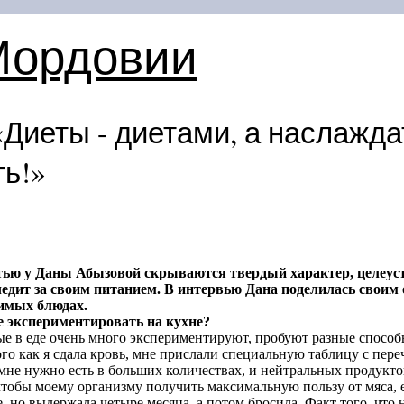
Мордовии
«Диеты - диетами, а наслажд
ть!»
тью у Даны Абызовой скрываются твердый характер, целеуст
ледит за своим питанием. В интервью Дана поделилась своим
бимых блюдах.
е экспериментировать на кухне?
рые в еде очень много экспериментируют, пробуют разные способ
ого как я сдала кровь, мне прислали специальную таблицу с пер
 мне нужно есть в больших количествах, и нейтральных продукто
тобы моему организму получить максимальную пользу от мяса, е
е, но выдержала четыре месяца, а потом бросила. Факт того, чт