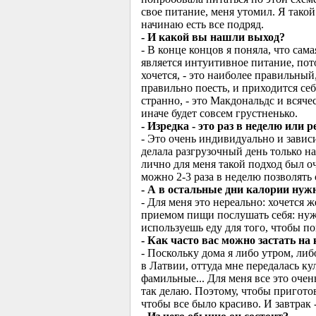
свое питание, меня утомил. Я такой
начинаю есть все подряд.
- И какой вы нашли выход?
- В конце концов я поняла, что са
является интуитивное питание, пот
хочется, - это наиболее правильный
правильно поесть, и приходится се
странно, - это Макдональдс и всяче
иначе будет совсем грустненько.
- Изредка - это раз в неделю или 
- Это очень индивидуально и зависи
делала разгрузочный день только н
лично для меня такой подход был о
можно 2-3 раза в неделю позволять 
- А в остальные дни калории нуж
- Для меня это нереально: хочется
приемом пищи послушать себя: нуж
используешь еду для того, чтобы по
- Как часто вас можно застать на
- Поскольку дома я либо утром, либ
в Латвии, оттуда мне передалась ку
фамильные... Для меня все это очен
так делаю. Поэтому, чтобы пригото
чтобы все было красиво. И завтра