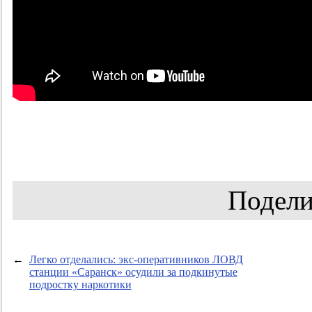
Подели
←
Легко отделались: экс-оперативников ЛОВД
станции «Саранск» осудили за подкинутые
подростку наркотики