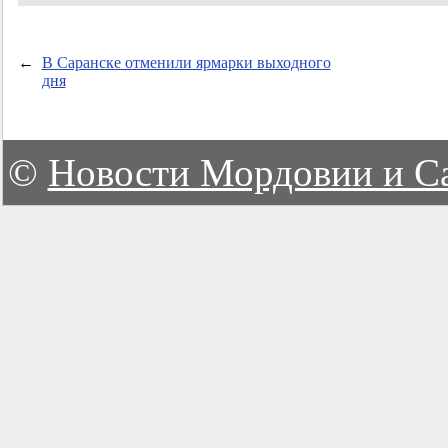
←
В Саранске отменили ярмарки выходного
дня
©
Новости Мордовии и С