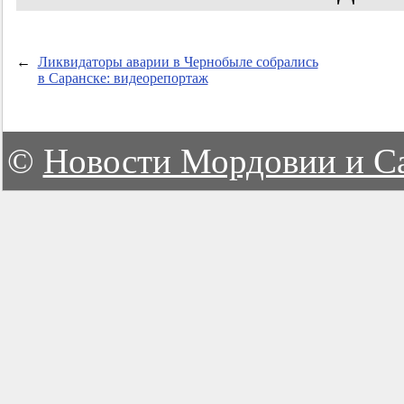
←
Ликвидаторы аварии в Чернобыле собрались
в Саранске: видеорепортаж
©
Новости Мордовии и С