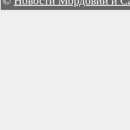
©
Новости Мордовии и С