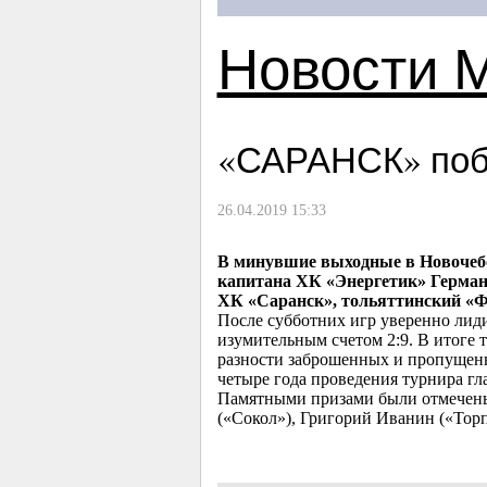
Новости 
«САРАНСК» по
26.04.2019 15:33
В минувшие выходные в Новочебо
капитана ХК «Энергетик» Герман
ХК «Саранск», тольяттинский «Ф
После субботних игр уверенно лид
изумительным счетом 2:9. В итоге 
разности заброшенных и пропущенн
четыре года проведения турнира гл
Памятными призами были отмечены
(«Сокол»), Григорий Иванин («Тор