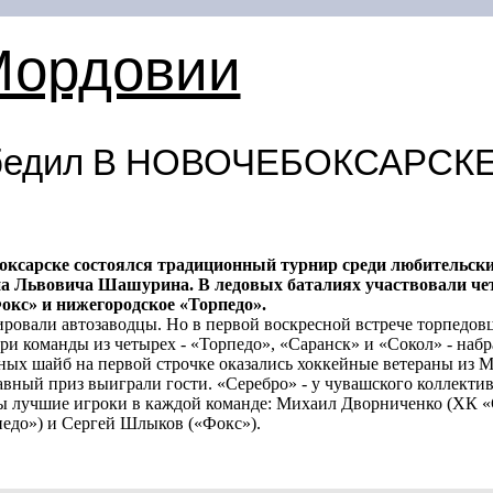
Мордовии
бедил В НОВОЧЕБОКСАРСК
ксарске состоялся традиционный турнир среди любительски
а Львовича Шашурина. В ледовых баталиях участвовали че
окс» и нижегородское «Торпедо».
ировали автозаводцы. Но в первой воскресной встрече торпедов
три команды из четырех - «Торпедо», «Саранск» и «Сокол» - наб
ых шайб на первой строчке оказались хоккейные ветераны из М
авный приз выиграли гости. «Серебро» - у чувашского коллектив
 лучшие игроки в каждой команде: Михаил Дворниченко (ХК «
педо») и Сергей Шлыков («Фокс»).