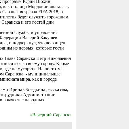
вых программ Юрий Шохин,
, как столица Мордовии оказалась
 Саранск встречал FIFA 2018, о
ятилетия будет служить горожанам.
Саранска и его гостей дни
венной службы и управления
 Федерации Валерий Бакушев
ира, и подчеркнул, что восхищен
одним из первых, которые гости
ых Глава Саранска Петр Николаевич
относиться к своему городу. Кроме
м, где не мусорят». На чистоту в
вом Саранска, - муниципальные.
мпионата мира, как в городе
ами Ирина Объедкина рассказала,
т сотрудники Администрации
в в качестве народных
«Вечерний Саранск»