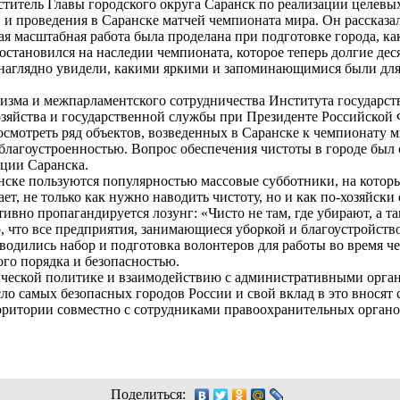
еститель Главы городского округа Саранск по реализации целе
и проведения в Саранске матчей чемпионата мира. Он рассказал
ая масштабная работа была проделана при подготовке города, как
остановился на наследии чемпионата, которое теперь долгие дес
наглядно увидели, какими яркими и запоминающимися были для 
.
зма и межпарламентского сотрудничества Института государст
зяйства и государственной службы при Президенте Российской
 осмотреть ряд объектов, возведенных в Саранске к чемпионату м
благоустроенностью. Вопрос обеспечения чистоты в городе был 
ции Саранска.
нске пользуются популярностью массовые субботники, на котор
, не только как нужно наводить чистоту, но и как по-хозяйски 
тивно пропагандируется лозунг: «Чисто не там, где убирают, а та
, что все предприятия, занимающиеся уборкой и благоустройст
оводились набор и подготовка волонтеров для работы во время че
ого порядка и безопасностью.
ческой политике и взаимодействию с административными орган
сло самых безопасных городов России и свой вклад в это внося
рритории совместно с сотрудниками правоохранительных органо
Поделиться: