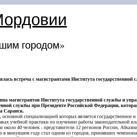
Мордовии
шим городом»
ялась встреча с магистрантами Института государственной
уппа магистрантов Института государственной службы и упр
венной службы при Президенте Российской Федерации, которая
а Саранск.
, основной специализацией которых является государственное 
мках учебной практики по изучению работы законодательной вла
 около 40 человек - представители 12 регионов России, Абхази
то в минувшем году стал одним из городов, принявших чемпиона