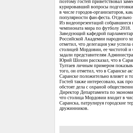
поэтому гостей приветствовал зам
курировавший вопросы подготовки 
в числе городов-организаторов, как
популярности фан-феста. Отдельно 
Из видеопрезентаций собравшиеся 
чемпионата мира по футболу 2018
Заведующий кафедрой парламентари
Российской Академии народного хо
отметил, что делегация уже успела
столицей Мордовии, ее чистотой и 
задали представителям Администра
Юрий Шохин рассказал, что в Сара
Тултаев личным примером показывает
того, он отметил, что в Саранске ак
Саранске положительно влияет и то
Гостей также интересовало, как пр
обстоят дела с охраной общественн
Директор Департамента по экономи
что столица Мордовии входит в чи
Саранска, патрулируя городские те
дружинников.