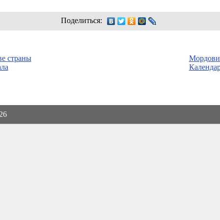
Поделиться:
ве страны
Мордовия
ала
Календар
026