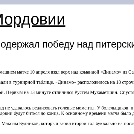
Мордовии
одержал победу над питерск
ашнем матче 10 апреля взял верх над командой «Динамо» из Са
али в турнирной таблице. «Динамо» расположилось на 18 строч
ной. Первым на 13 минуте отличился Рустем Мухаметшин. Спуст
нд не удавалось реализовать голевые моменты. У болельщиков, 
довии будут биться до конца. К основному времени матча было 
Максим Будников, который забил второй гол буквально на посл