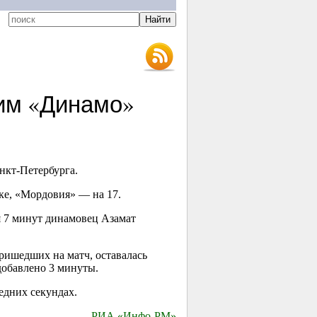
им «Динамо»
нкт-Петербурга.
ке, «Мордовия» — на 17.
я 7 минут динамовец Азамат
пришедших на матч, оставалась
добавлено 3 минуты.
едних секундах.
РИА «Инфо-РМ»