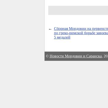
←
Сборная Мордовии на первенст
по греко-римской борьбе завоев
5 медалей
©
Новости Мордовии и Саранска
, 2