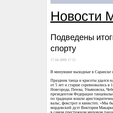
Новости 
Подведены итог
спорту
17.04.2009 17:51
В минувшие выходные в Саранске с
Праздник танца и красоты удался н
от 5 лет и старше соревновались в
1
Новгорода, Пензы, Ульяновска, Чеб
президентом Федерации танцевальн
по традиции вошли аристократичные
вальс, фокстрот и квикстеп. «Мы 
мордовский дуэт Виктория Макарки
в самом престижном мировом танцев