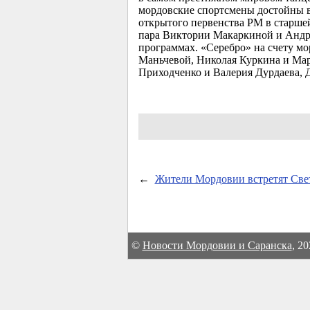
мордовские спортсмены достойны в
открытого первенства РМ в старше
пара Виктории Макаркиной и Андр
программах. «Серебро» на счету м
Маньчевой, Николая Куркина и Мар
Приходченко и Валерия Дурдаева, 
←
Жители Мордовии встретят Све
©
Новости Мордовии и Саранска
, 2