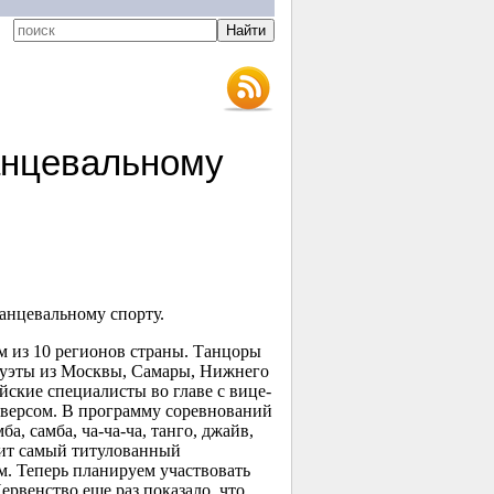
анцевальному
анцевальному спорту.
ем из 10 регионов страны. Танцоры
дуэты из Москвы, Самары, Нижнего
йские специалисты во главе с вице-
версом. В программу соревнований
 самба, ча-ча-ча, танго, джайв,
рит самый титулованный
. Теперь планируем участвовать
рвенство еще раз показало, что