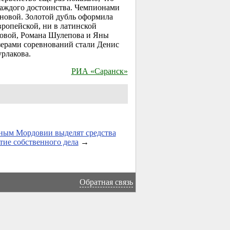
каждого достоинства. Чемпионами
новой. Золотой дубль оформила
вропейской, ни в латинской
совой, Романа Шулепова и Яны
зерами соревнований стали Денис
рлакова.
РИА «Саранск»
ным Мордовии выделят средства
тие собственного дела
→
Обратная связь