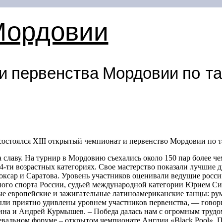
Мордовии
и первенства Мордовии по т
остоялся XIII открытый чемпионат и первенство Мордовии по т
а славу. На турнир в Мордовию съехались около 150 пар более ч
4-ти
возрастных категориях. Свое мастерство показали лучшие 
оксар и Саратова. Уровень участников оценивали ведущие росси
ого спорта России, судьей международной категории Юрием Си
 европейские и зажигательные латиноамериканские танцы: румба,
были приятно удивлены уровнем участников первенства, — гово
на и Андрей Курмышев. – Победа далась нам с огромным трудом
альном форуме – открытом чемпионате Англии «Black Pool». Пе