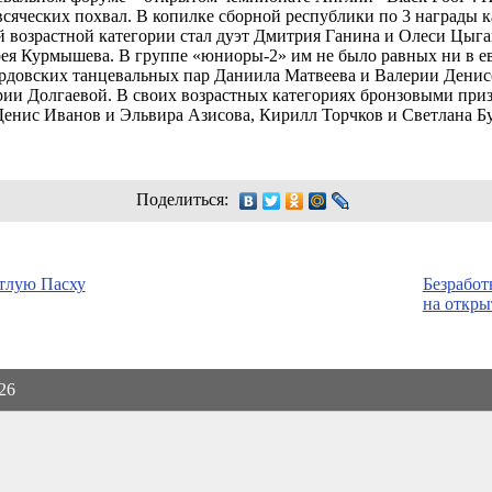
сяческих похвал. В копилке сборной республики по 3 награды 
й возрастной категории стал дуэт Дмитрия Ганина и Олеси Цыга
ея Курмышева. В группе «
юниоры-2
» им не было равных ни в е
ордовских танцевальных пар Даниила Матвеева и Валерии Дени
ии Долгаевой. В своих возрастных категориях бронзовыми при
Денис Иванов и Эльвира Азисова, Кирилл Торчков и Светлана Бу
Поделиться:
тлую Пасху
Безработ
на откры
026