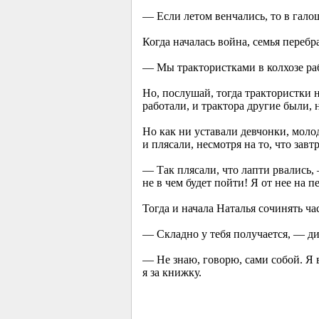
— Если летом венчались, то в галош
Когда началась война, семья перебр
— Мы трактористками в колхозе раб
Но, послушай, тогда трактористки 
работали, и трактора другие были, 
Но как ни уставали девчонки, молод
и плясали, несмотря на то, что завтр
— Так плясали, что лапти рвались,
не в чем будет пойти! Я от нее на п
Тогда и начала Наталья сочинять ча
— Складно у тебя получается, — д
— Не знаю, говорю, сами собой. Я 
я за книжку.