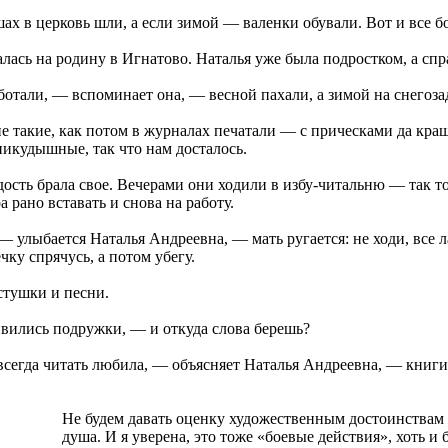
ах в церковь шли, а если зимой — валенки обували. Вот и все б
алась на родину в Игнатово. Наталья уже была подростком, а спр
отали, — вспоминает она, — весной пахали, а зимой на снегоза
не такие, как потом в журналах печатали — с прическами да кра
никудышные, так что нам досталось.
ость брала свое. Вечерами они ходили в избу-читальню — так то
а рано вставать и снова на работу.
 — улыбается Наталья Андреевна, — мать ругается: не ходи, все 
ечку спрячусь, а потом убегу.
стушки и песни.
ивились подружки, — и откуда слова берешь?
всегда читать любила, — объясняет Наталья Андреевна, — книги
Не будем давать оценку художественным достоинствам 
душа. И я уверена, это тоже «боевые действия», хоть и б