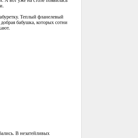
. А вот уже на столе появилась
и.
 табуретку. Теплый фланелевый
 добрая бабушка, которых сотни
кают.
бались. В незатейливых