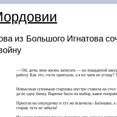
Мордовии
ова из Большого Игнатова со
войну
— Ой, доча, мою жизнь записать — на лошадиной шкуре
работу. Как это, гости приехали, а я их чаем не угощу? 
Невысокая сухонькая старушка шустро ставила на стол
да не одну банку. Варенье было на выбор, какое понрав
Присела на секундочку и тут же вскочила:- Батюшки, а я
старая, чуть не забыла!