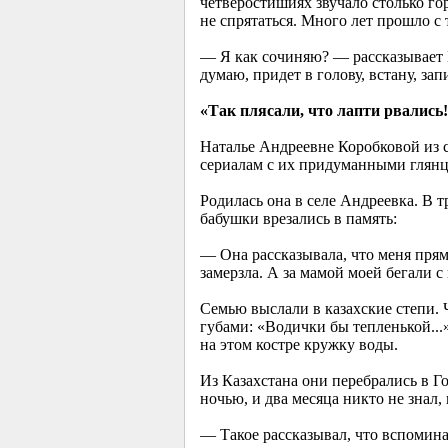
четверостишиях звучало столько гор
не спрятаться. Много лет прошло с 
— Я как сочиняю? — рассказывает 
думаю, придет в голову, встану, за
«Так плясали, что лапти рвались!
Наталье Андреевне Коробковой из с
сериалам с их придуманными глян
Родилась она в селе Андреевка. В т
бабушки врезались в память:
— Она рассказывала, что меня прямо
замерзла. А за мамой моей бегали с 
Семью выслали в казахские степи.
губами: «Водички бы тепленькой...
на этом костре кружку воды.
Из Казахстана они перебрались в 
ночью, и два месяца никто не знал,
— Такое рассказывал, что вспомина