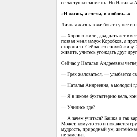
ее частушки записать. Но Наталья А
«И жизнь, и слезы, и любовь...»
Личная жизнь тоже богата у нее и 
— Хорошо жили, двадцать лет вмест
позвал меня замуж Коробков, я прот
схоронила. Сейчас со снохой живу.
живите, учитесь угождать друг друг
Сейчас у Натальи Андреевны четвер
— Грех жаловаться, — улыбается св
— Наталья Андреевна, а молодой гд
— Я в школе бухгалтерию вела, кон
— Учились где?
— А зачем учиться? Башка и так вар
Может, кому-то это и покажется гр
мудрость, природный ум, житейская
не заменит.