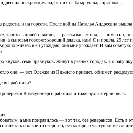
ндреевна поскромничала, от них на базар ушла, спряталась.
на радости, и на горести. После войны Наталья Андреевна вышла 
е, троих сыновей нажили, — рассказывает она, — помер он, ост
ив, а сыновья говорят: хороший дядька, иди! Я и пошла. 25 лет
 Хорошо живем, я ей угождаю, она мне угождает. И вам советую:
у.
о внуков, семь правнуков. Живут в разных городах. Но бабушку
етло она, — вот Олежка из Нижнего приедет, обнимет, расцелует,
е вы работали?
тролером в Коммунэнерго работала и тоже бухгалтерию вела.
ит.
убоватым, а мне понравилось — вот так, без реверансов. Есть в
 стойкость и какое-то озорство, без которого частушки не сочи