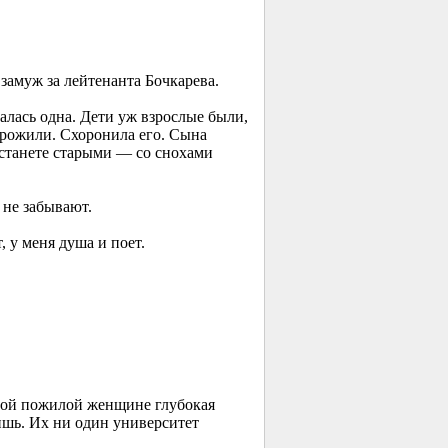
замуж за лейтенанта Бочкарева.
алась одна. Дети уж взрослые были,
 прожили. Схоронила его. Сына
 станете старыми — со снохами
 не забывают.
 у меня душа и поет.
 этой пожилой женщине глубокая
нишь. Их ни один университет