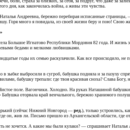
ечи, боли, страха за близких, за себя, за подруг, что даже за з
того дня, как закончилась война, а живы эти чувства.
Наталья Андреевна, бережно перебирая исписанные страницы, —
пишу. Горя много я повидала, из своей жизни беру и пою! Свою ж
»
ела Большое Игнатово Республики Мордовия 82 года. И жизнь за
цевыми бедами и мелкими любвишками.
ридцатые годы их семью раскулачили. Как все происходило, не п
 в зыбке выбросили в сугроб, бабушка подняла и за пазуху спрят
вилами, бабушку трепали: где твоя красивая сноха? Слава Богу, н
 Чистое поле. Вагончики. Холодно. На руках Наташиной бабушк
» Бабушка оторвала край венчального, бережно хранимого полуша
Горький (сейчас Нижний Новгород —
ред
.), только устроились, к
 где он, жив ли. Письмо пришло из Архангельской области, где от
ть не хочется. А какие мы были кулаки? — спрашивает Наталья А