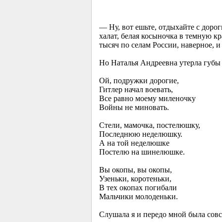
— Ну, вот ешьте, отдыхайте с дорог
халат, белая косыночка в темную к
тысяч по селам России, наверное, 
Но Наталья Андреевна утерла губы 
Ой, подружки дорогие,
Гитлер начал воевать,
Все равно моему миленочку
Войны не миновать.
Стели, мамочка, постелюшку,
Последнюю неделюшку.
А на той неделюшке
Постелю на шинелюшке.
Вы окопы, вы окопы,
Узеньки, коротеньки,
В тех окопах погибали
Мальчики молоденьки.
Слушала я и передо мной была совс