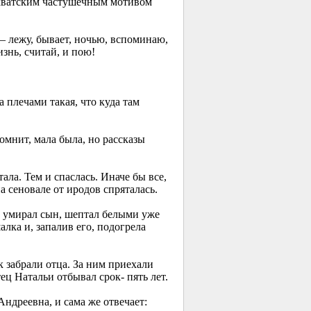
алихватским частушечным мотивом
 лежу, бывает, ночью, вспоминаю,
изнь, считай, и пою!
 плечами такая, что куда там
омнит, мала была, но рассказы
ала. Тем и спаслась. Иначе бы все,
а сеновале от иродов спряталась.
и умирал сын, шептал белыми уже
лка и, запалив его, подогрела
ак забрали отца. За ним приехали
ец Натальи отбывал срок- пять лет.
ндреевна, и сама же отвечает: