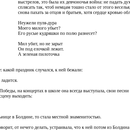
выстрелов, это была их девчоночья война: не падать ду
сплясать так, чтоб немцам тошно стало от этого весель
снова пахать за отцов и братьев, хотя сердце кровью об
Неужели пуля-дура
Моего милого убьет?
Его русые кудряшки по полю разнесет?
Мил убит, но не зарыт
Он под елочкой лежит.
А зеленая пилоточка
е: какой праздник случался, к ней бежали:
 ладится.
Победы, на концертах в школе она всегда выступала, свои песн
 сцену выходить:
ьнице в Болдине, то стала местной знаменитостью.
оворит, от нечего делать, устраивала, что к ней потом из Болди