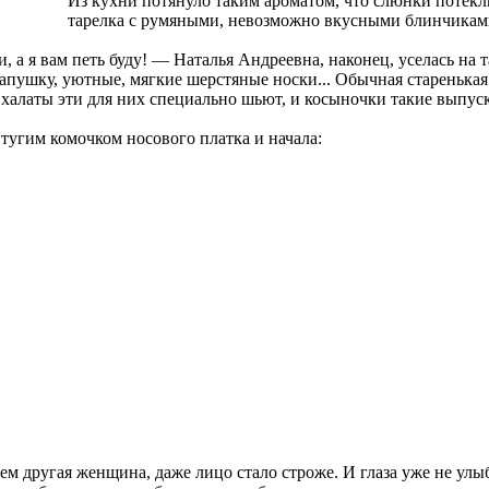
Из кухни потянуло таким ароматом, что слюнки потекли
тарелка с румяными, невозможно вкусными блинчикам
и, а я вам петь буду! — Наталья Андреевна, наконец, уселась на
рапушку, уютные, мягкие шерстяные носки... Обычная старенькая
и халаты эти для них специально шьют, и косыночки такие выпус
тугим комочком носового платка и начала:
ем другая женщина, даже лицо стало строже. И глаза уже не улы