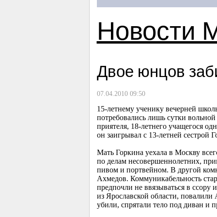
Новости 
Двое юнцов заб
07.04.2010 09:50
15-летнему
ученику вечерней школы
потребовались лишь сутки вольной 
приятеля,
18-летнего
учащегося одн
он заигрывал с
13-летней
сестрой Г
Мать Горкина уехала в Москву всег
по делам несовершеннолетних, при
пивом и портвейном. В другой комн
Ахмедов. Коммуникабельность стар
предпочли не ввязываться в ссору 
из Ярославской области, повалили 
убили, спрятали тело под диван и п