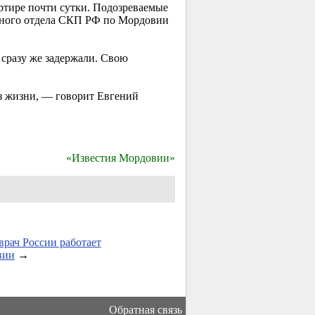
ртире почти сутки. Подозреваемые
енного отдела СКП РФ по Мордовии
сразу же задержали. Свою
з жизни, — говорит Евгений
«Известия Мордовии»
рач России работает
вии
→
Обратная связь