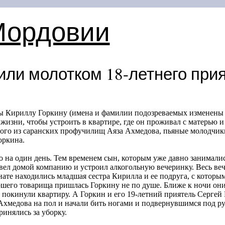
Мордовии
или молотком
18-летнего
прия
 Кириллу Горкину (имена и фамилии подозреваемых изменены п
жизни, чтобы устроить в квартире, где он проживал с матерью и
ого из саранских профучилищ Аяза Ахмедова, пьяные молодчики 
оркина.
о на один день. Тем временем сын, которым уже давно занимали
вел домой компанию и устроил алкогольную вечеринку. Весь ве
ате находились младшая сестра Кирилла и ее подруга, с которы
шего товарища пришлась Горкину не по душе. Ближе к ночи они
и покинули квартиру. А Горкин и его
19-летний
приятель Сергей 
Ахмедова на пол и начали бить ногами и подвернувшимся под ру
ринялись за уборку.