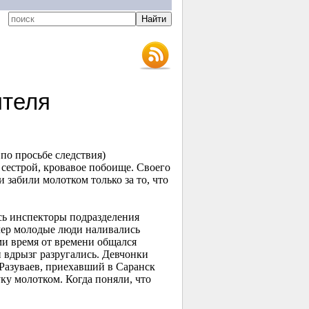
теля
о просьбе следствия)
 сестрой, кровавое побоище. Своего
забили молотком только за то, что
сь инспекторы подразделения
чер молодые люди наливались
ми время от времени общался
 вдрызг разругались. Девчонки
Разуваев, приехавший в Саранск
ку молотком. Когда поняли, что