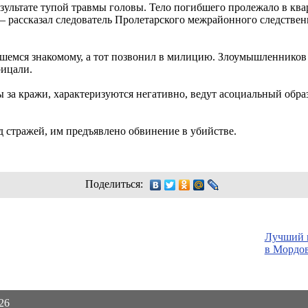
зультате тупой травмы головы. Тело погибшего пролежало в ква
, — рассказал следователь Пролетарского межрайонного следств
вшемся знакомому, а тот позвонил в милицию. Злоумышленников 
рицали.
 за кражи, характеризуются негативно, ведут асоциальный обра
 стражей, им предъявлено обвинение в убийстве.
Поделиться:
Лучший в
в Мордо
026