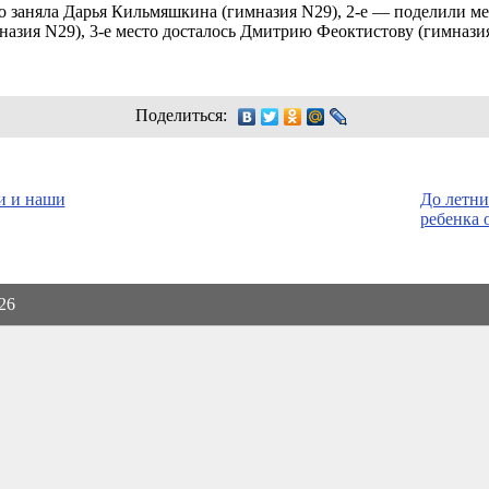
о заняла Дарья Кильмяшкина (гимназия N29),
2-е —
поделили ме
назия N29),
3-е
место досталось Дмитрию Феоктистову (гимназия
Поделиться:
и и наши
До летни
ребенка 
026