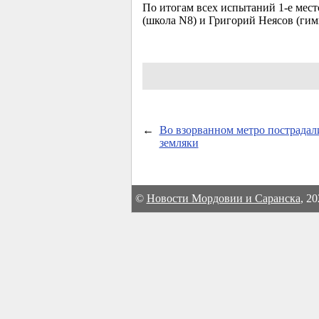
По итогам всех испытаний
1-е
мест
(школа N8) и Григорий Неясов (гим
←
Во взорванном метро пострадал
земляки
©
Новости Мордовии и Саранска
, 2