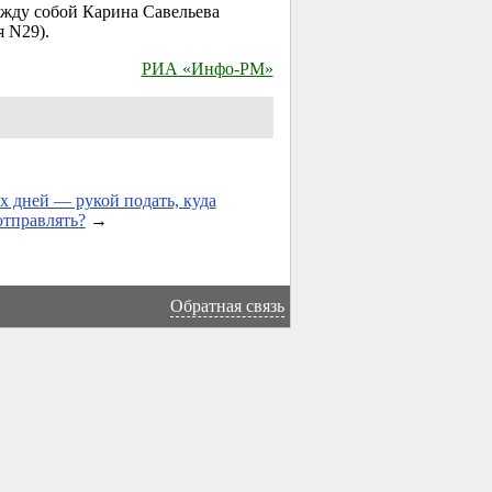
жду собой Карина Савельева
 N29).
РИА «Инфо-РМ»
х дней — рукой подать, куда
отправлять?
→
Обратная связь