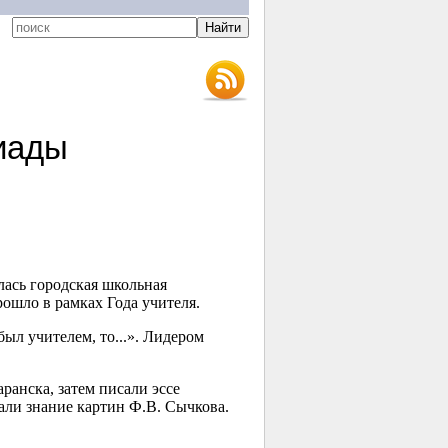
иады
лась городская школьная
ошло в рамках Года учителя.
был учителем, то...». Лидером
анска, затем писали эссе
али знание картин Ф.В. Сычкова.