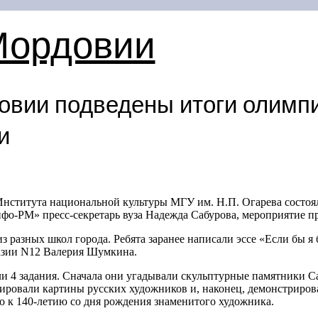
Мордовии
овии подведены итоги олимп
и
Института национальной культуры МГУ им. Н.П. Огарева состоя
о-РМ» пресс-секретарь вуза Надежда Сабурова, мероприятие пр
з разных школ города. Ребята заранее написали эссе «Если бы я 
назии N12 Валерия Шумкина.
 4 задания. Сначала они угадывали скульптурные памятники Сар
ировали картины русских художников и, наконец, демонстриров
о к
140-летию
со дня рождения знаменитого художника.