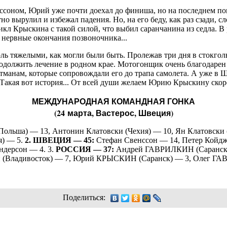
ссоном, Юрий уже почти доехал до финиша, но на последнем по
 вырулил и избежал падения. Но, на его беду, как раз сзади, с
икл Крыскина с такой силой, что выбил саранчанина из седла. В
и нервные окончания позвоночника...
толь тяжелыми, как могли были быть. Пролежав три дня в стокго
одолжить лечение в родном крае. Мотогонщик очень благодарен
анам, которые сопровождали его до трапа самолета. А уже в
 Такая вот история... От всей души желаем Юрию Крыскину ско
МЕЖДУНАРОДНАЯ КОМАНДНАЯ ГОНКА
(24 марта, Вастерос, Швеция)
ольша) — 13, Антонин Клатовски (Чехия) — 10, Ян Клатовски 
я) — 5.
2. ШВЕЦИЯ — 45:
Стефан Свенссон — 14, Петер Койдж
ндерсон — 4. 3.
РОССИЯ — 37:
Андрей ГАВРИЛКИН (Саранск)
й (Владивосток) — 7, Юрий КРЫСКИН (Саранск) — 3, Олег ГА
Поделиться: