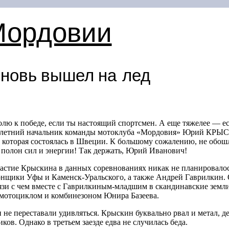
Мордовии
новь вышел на лед
олю к победе, если ты настоящий спортсмен. А еще тяжелее — е
-летний
начальник команды мотоклуба «Мордовия» Юрий КРЫС
которая состоялась в Швеции. К большому сожалению, не обошл
полон сил и энергии! Так держать, Юрий Иванович!
частие Крыскина в данных соревнованиях никак не планировалос
онщики Уфы и Каменск-Уральского, а также Андрей Гаврилкин. 
язи с чем вместе с Гаврилкиным-младшим в скандинавские земли
отоциклом и комбинезоном Юнира Базеева.
 не переставали удивляться. Крыскин буквально рвал и метал, д
ов. Однако в третьем заезде едва не случилась беда.