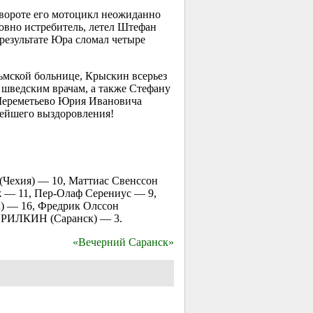
вороте его мотоцикл неожиданно
ловно истребитель, летел Штефан
 результате Юра сломал четыре
льмской больнице, Крыскин всерьез
 шведским врачам, а также Стефану
 Шереметьево Юрия Ивановича
рейшего выздоровления!
(Чехия) — 10, Маттиас Свенссон
 — 11, Пер-Олаф Серениус — 9,
 — 16, Фредрик Олссон
ВРИЛКИН (Саранск) — 3.
«Вечерний Саранск»