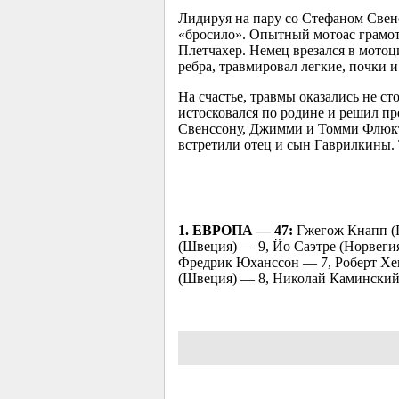
Лидируя на пару со Стефаном Свен
«бросило». Опытный мотоас грамотно
Плетчахер. Немец врезался в мотоц
ребра, травмировал легкие, почки 
На счастье, травмы оказались не с
истосковался по родине и решил пр
Свенссону, Джимми и Томми Флюктм
встретили отец и сын Гаврилкины.
1. ЕВРОПА — 47:
Гжегож Кнапп (П
(Швеция) — 9, Йо Саэтре (Норвеги
Фредрик Юханссон — 7, Роберт Хе
(Швеция) — 8, Николай Камински