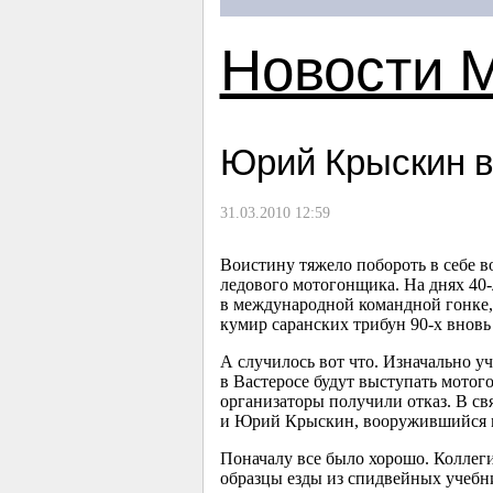
Новости 
Юрий Крыскин в
31.03.2010 12:59
Воистину тяжело побороть в себе в
ледового мотогонщика. На днях
40
в международной командной гонке, 
кумир саранских трибун
90-х
вновь 
А случилось вот что. Изначально у
в Вастеросе будут выступать мотог
организаторы получили отказ. В св
и Юрий Крыскин, вооружившийся м
Поначалу все было хорошо. Коллеги
образцы езды из спидвейных учебник