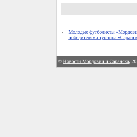
←
Молодые футболисты «Мордови
победителями турнира «Саранск
©
Новости Мордовии и Саранска
, 2