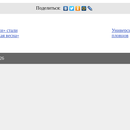
Поделиться:
и» стали
Универс
ая весна»
пловцов
026