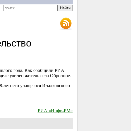
ельство
ошлого года. Как сообщили РИА
еле уличен житель села Оброчное.
8-летнего
учащегося Ичалковского
РИА «Инфо-РМ»