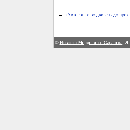
←
«Автогонки во дворе надо прек
©
Новости Мордовии и Саранска
, 2