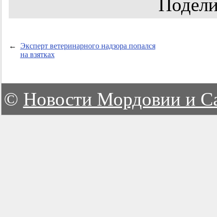
Подели
←
Эксперт ветеринарного надзора попался
на взятках
©
Новости Мордовии и С