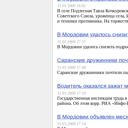
31.03.2009 18:02
В селе Подлесная Тавла Кочкуровс
Советского Союза, уроженца села, 
и техники противника. На торжест
В Мордовии удалось снизи
31.03.2009 17:57
В Мордовии удалось снизить подро
Саранские дружинники поч
31.03.2009 17:49
Саранские дружинники почтили па
Водитель оказался зажат 
31.03.2009 17:19
Государственная инспекция труда в
района. Об этом корр. РИА «
Инфо-
В Мордовии объявлен меся
31.03.2009 17:14