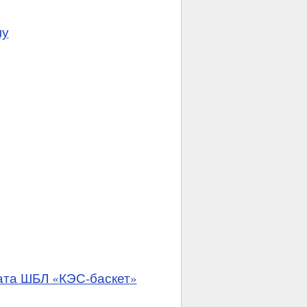
лу
ата ШБЛ «
КЭС-баскет
»