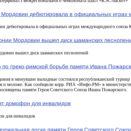
уперфинал I межрегионального чемпионата ШБЛ «
КЭС-баскет
»
 Мордовии дебютировала в официальных играх 
ии дебютировала в официальных играх международного союза
онии Мордовии вышел диск шаманских песнопен
рдовии вышел диск шаманских песнопений
 по греко-римской борьбе памяти Ивана Пожарск
овия в минувшие выходные состоялся республиканский турнир п
я и моложе. Как сообщили корр. РИА «
Инфо-РМ
» в министерств
посвящены памяти Героя Советского Союза Ивана Пожарского.
ят домофон для инвалидов
он для инвалидов
ориальная доска памяти Героя Советского Союз