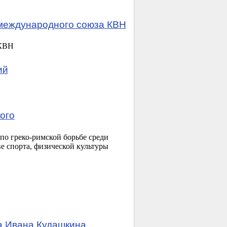
международного союза КВН
 КВН
ий
ого
о греко-римской борьбе среди
е спорта, физической культуры
а Ивана Кудашкина