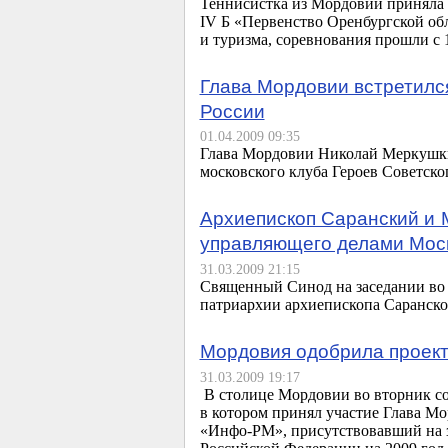
Теннисистка из Мордовии приняла 
IV Б «Первенство Оренбургской об
и туризма, соревнования прошли с 1
Глава Мордовии встретился
России
01.04.2009 09:35
Глава Мордовии Николай Меркушкин
московского клуба Героев Советск
Архиепископ Саранский и
управляющего делами Мос
31.03.2009 21:15
Священный Синод на заседании во
патриархии архиепископа Саранског
Мордовия одобрила проект
31.03.2009 19:17
В столице Мордовии во вторник со
в котором принял участие Глава М
«
Инфо-РМ
», присутствовавший на