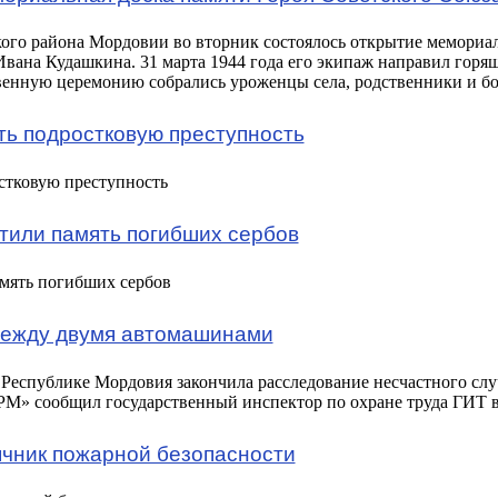
кого района Мордовии во вторник состоялось открытие мемориа
Ивана Кудашкина. 31 марта 1944 года его экипаж направил горя
венную церемонию собрались уроженцы села, родственники и б
ть подростковую преступность
стковую преступность
тили память погибших сербов
мять погибших сербов
между двумя автомашинами
 Республике Мордовия закончила расследование несчастного сл
РМ
» сообщил государственный инспектор по охране труда ГИТ 
чник пожарной безопасности