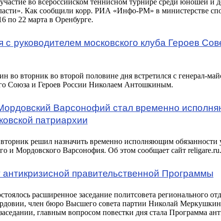
участие во всероссийском теннисном турнире среди юношей и д
ласти». Как сообщили корр. РИА «
Инфо-РМ
» в министерстве сп
6 по 22 марта в Оренбурге.
 с руководителем московского клуба Героев Сов
 во вторник во второй половине дня встретился с генерал-май
ого Союза и Героев России Николаем Антошкиным.
 Мордовский Варсонофий стал временно исполн
ковской патриархии
 вторник решил назначить временно исполняющим обязанности
о и Мордовского Варсонофия. Об этом сообщает сайт religare.ru
 антикризисной правительственной Программы
стоялось расширенное заседание политсовета регионального отд
ордовии, член бюро Высшего совета партии Николай Меркушкин
 заседании, главным вопросом повестки дня стала Программа ан