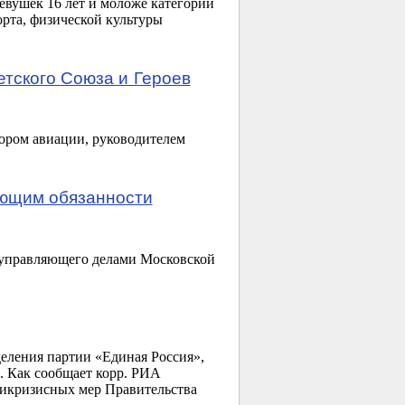
евушек 16 лет и моложе категории
орта, физической культуры
етского Союза и Героев
ором авиации, руководителем
яющим обязанности
 управляющего делами Московской
.
еления партии «Единая Россия»,
. Как сообщает корр. РИА
тикризисных мер Правительства