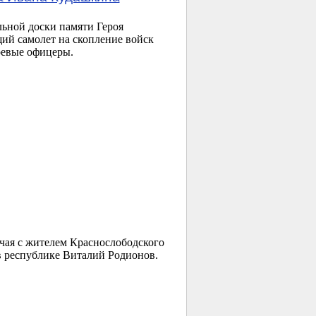
льной доски памяти Героя
щий самолет на скопление войск
оевые офицеры.
учая с жителем Краснослободского
в республике Виталий Родионов.