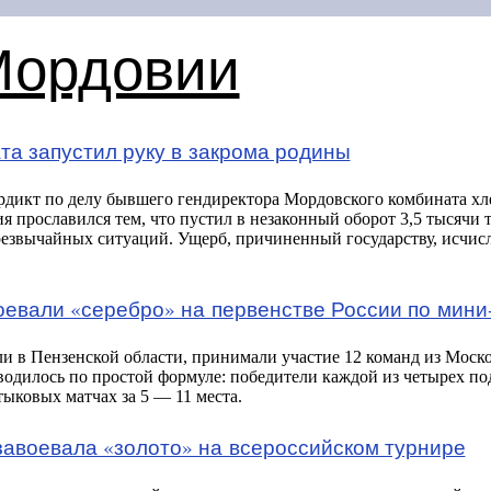
Мордовии
та запустил руку в закрома родины
дикт по делу бывшего гендиректора Мордовского комбината хл
 прославился тем, что пустил в незаконный оборот 3,5 тысячи т
резвычайных ситуаций. Ущерб, причиненный государству, исчисл
оевали «серебро» на первенстве России по мини
ли в Пензенской области, принимали участие 12 команд из Моск
водилось по простой формуле: победители каждой из четырех п
тыковых матчах за 5 — 11 места.
завоевала «золото» на всероссийском турнире