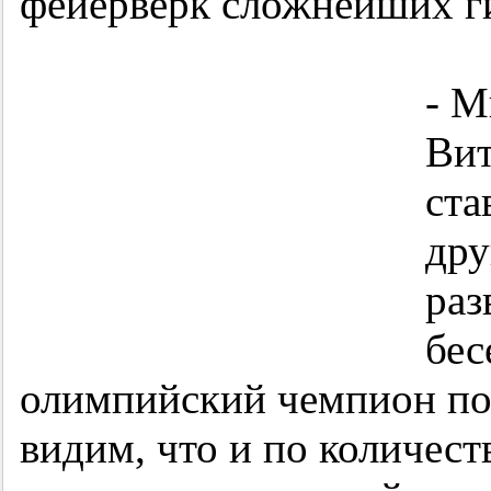
фейерверк сложнейших г
- М
Вит
ста
дру
раз
бес
олимпийский чемпион по 
видим, что и по количес