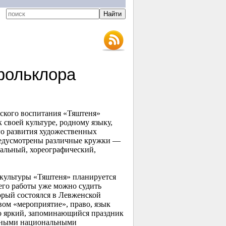
фольклора
еского воспитания «Тяштеня»
к своей культуре, родному языку,
го развития художественных
редусмотрены различные кружки —
кальный, хореографический,
культуры «Тяштеня» планируется
его работы уже можно судить
орый состоялся в Левженской
вом «мероприятие», право, язык
но яркий, запоминающийся праздник
онными национальными