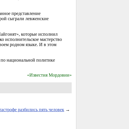
анное представление
орой сыграли левженские
Пайгонят», которые исполнил
ко исполнительское мастерство
воем родном языке. И в этом
 по национальной политике
«Известия Мордовии»
тастрофе разбились пять человек
→