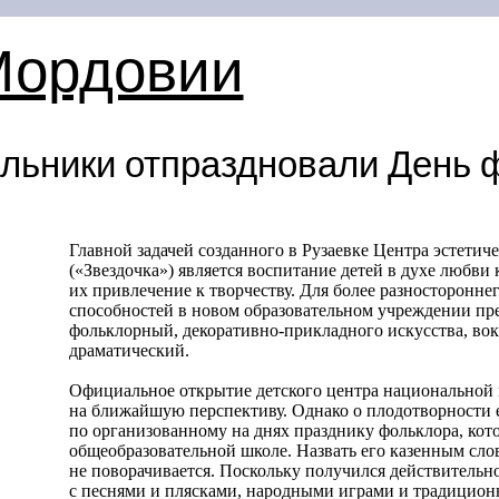
Мордовии
льники отпраздновали День 
Главной задачей созданного в Рузаевке Центра эстетич
(«Звездочка») является воспитание детей в духе любви 
их привлечение к творчеству. Для более разносторонне
способностей в новом образовательном учреждении п
фольклорный, декоративно-прикладного искусства, во
драматический.
Официальное открытие детского центра национальной 
на ближайшую перспективу. Однако о плодотворности 
по организованному на днях празднику фольклора, кот
общеобразовательной школе. Назвать его казенным сло
не поворачивается. Поскольку получился действитель
с песнями и плясками, народными играми и традици