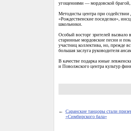
угощениями — мордовской брагой
Методисты центра при содействии 
«Рождественские посиделки», инсц
школьники.
Особый восторг зрителей вызвало 
старинные мордовские песни и пок
участниц коллектива, но, прежде в
большая заслуга руководителя анса
В качестве подарка юные левженск
и Поволжского центра культур фин
←
Саранские танцоры стали призе
«Симбирского бала»