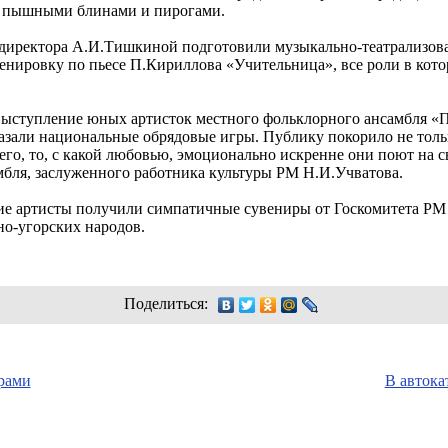
, пышными блинами и пирогами.
директора А.И.Тишкиной подготовили музыкально-театрализов
енировку по пьесе П.Кириллова «Учительница», все роли в кот
выступление юных артисток местного фольклорного ансамбля «
азали национальные обрядовые игры. Публику покорило не толь
сего, то, с какой любовью, эмоционально искренне они поют на с
мбля, заслуженного работника культуры РМ Н.И.Учватова.
ие артисты получили симпатичные сувениры от Госкомитета РМ
но-угорских народов.
Поделиться:
рами
В автока