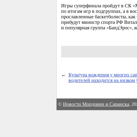
Игры суперфинала пройдут в СК «
по итогам игр в подгруппах, а в в
прославленные баскетболисты, как
прибудут министр спорта РФ Вита
и популярная группа «БандЭрос», ко
←
Культура вождения у многих са
водителей находится на низком 
©
Новости Мордовии и Саранска
, 2