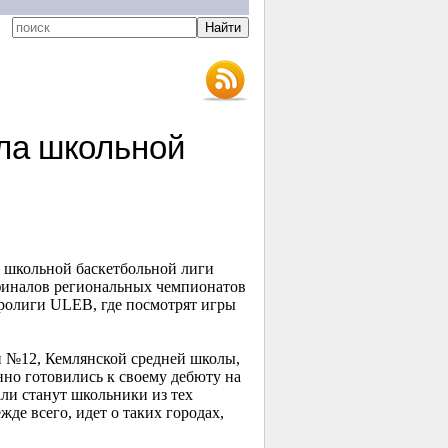
ла школьной
а школьной баскетбольной лиги
 финалов региональных чемпионатов
вролиги ULEB, где посмотрят игры
и №12, Кемлянской средней школы,
но готовились к своему дебюту на
али станут школьники из тех
де всего, идет о таких городах,