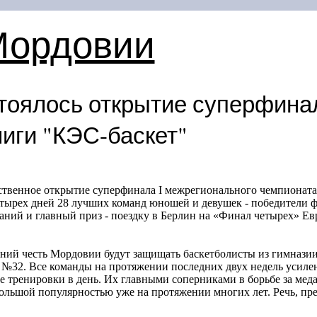
Мордовии
тоялось открытие суперфина
иги "КЭС-баскет"
ественное открытие суперфинала I межрегионального чемпионат
етырех дней 28 лучших команд юношей и девушек - победители
ований и главный приз - поездку в Берлин на «Финал четырех» Е
ний честь Мордовии будут защищать баскетболисты из гимнази
№32. Все команды на протяжении последних двух недель усилен
ве тренировки в день. Их главными соперниками в борьбе за мед
большой популярностью уже на протяжении многих лет. Речь, преж