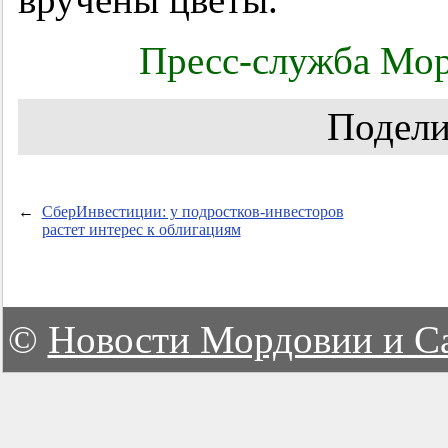
Пресс-служба Мор
Подели
←
СберИнвестиции: у подростков-инвесторов
растет интерес к облигациям
©
Новости Мордовии и С