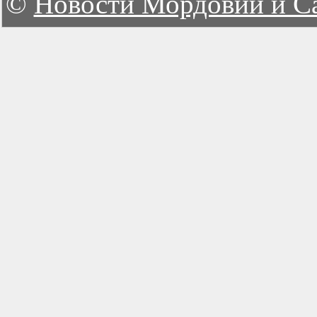
©
Новости Мордовии и С